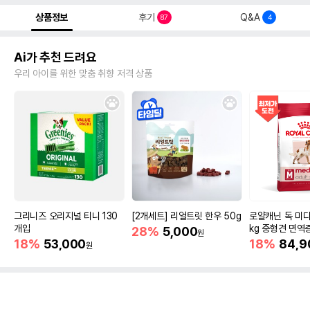
상품정보
후기
Q&A
87
4
Ai가 추천 드려요
우리 아이를 위한 맞춤 취향 저격 상품
그리니즈 오리지널 티니 130
[2개세트] 리얼트릿 한우 50g
로얄캐닌 독 미디
개입
kg 중형견 면역
28%
5,000
원
18%
53,000
18%
84,9
원