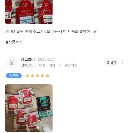
강아지들도 어째 소고기맛을 아는지 이 제품을 좋아하네요 

#상품후기
땡그릴리
2023.12.27
0
땡이
(암컷)
10살
4kg
하나뿐인 믹스
첫구매