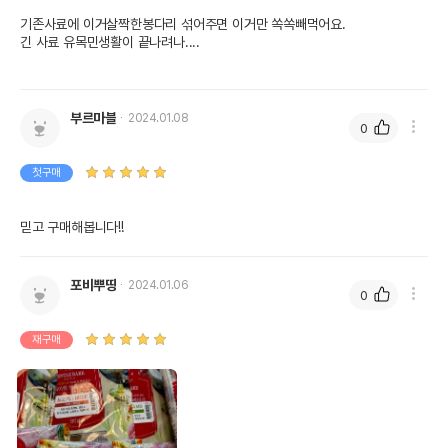
기존사료에 이거살짝한봉다리 섞어주면 이거만 쏙쏙빼먹어요.

긴 사료 유목민생활이 끝나려나....

부르마블
2024.01.08
0
첫구매
믿고 구매해봅니다!!
포비뿌땅
2024.01.06
0
재구매