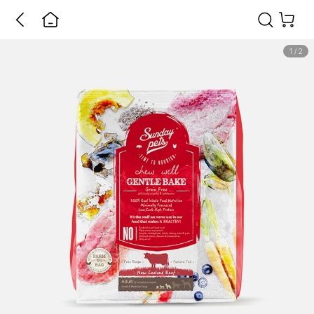
1
/
2