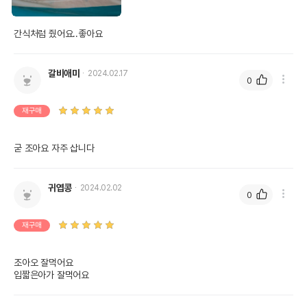
간식처럼 줬어요..좋아요
갈비애미
2024.02.17
0
재구매
굳 조아요 자주 삽니다
귀엽콩
2024.02.02
0
재구매
조아오 잘먹어요 

입짧은아가 잘먹어요