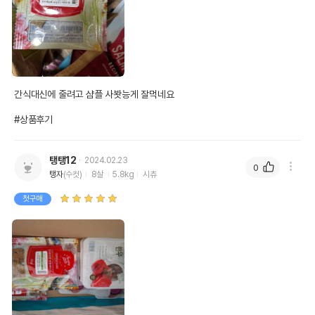
간식대신에 줄려고 샴플 사봣능게 잘먹네요

#상품후기
탱탱12
2024.02.23
0
탱자
(수컷)
8살
5.8kg
시츄
첫구매