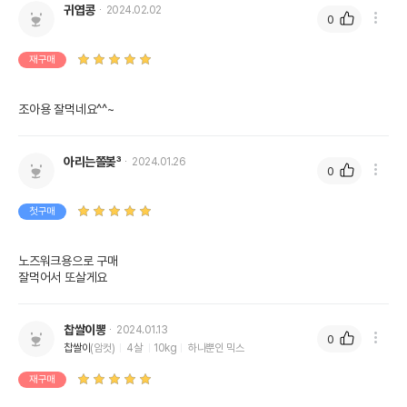
귀엽콩
2024.02.02
0
재구매
조아용 잘먹네요^^~
아리는쫄봊³
2024.01.26
0
첫구매
노즈워크용으로 구매

잘먹어서 또살게요
찹쌀이뽕
2024.01.13
0
찹쌀이
(암컷)
4살
10kg
하나뿐인 믹스
재구매