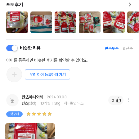
포토 후기
비슷한 리뷰
만족도순
최신순
아이를 등록하면 비슷한 후기를 확인할 수 있어요.
우리 아이 등록하러 가기
칸쵸야나와봐
2024.03.03
0
칸쵸
(암컷)
10개월
3kg
하나뿐인 믹스
첫구매