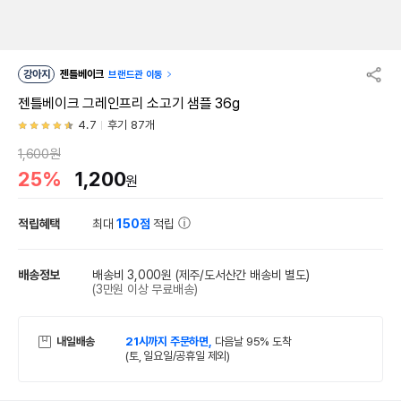
강아지
젠틀베이크
브랜드관 이동
젠틀베이크 그레인프리 소고기 샘플 36g
4.7
후기 87개
1,600원
25%
1,200
원
적립혜택
최대
150점
적립
배송정보
배송비 3,000원
(제주/도서산간 배송비 별도)
(3만원 이상 무료배송)
내일배송
21시까지 주문하면,
다음날 95% 도착
(토, 일요일/공휴일 제외)