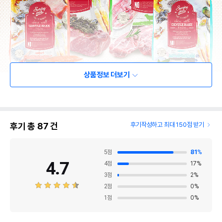
상품정보 더보기
후기 총
87
건
후기작성하고 최대 150점 받기
5
점
81
%
4.7
4
점
17
%
3
점
2
%
2
점
0
%
1
점
0
%