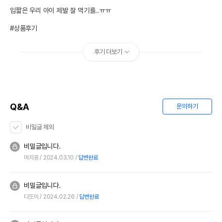
입짧은 우리 아이 제발 잘 먹기를..ㅠㅠ

#상품후기
후기 더보기
Q&A
문의하기
비밀글 제외
비밀글입니다.
머지꿍
2024.03.10
답변완료
비밀글입니다.
다또이
2024.02.26
답변완료