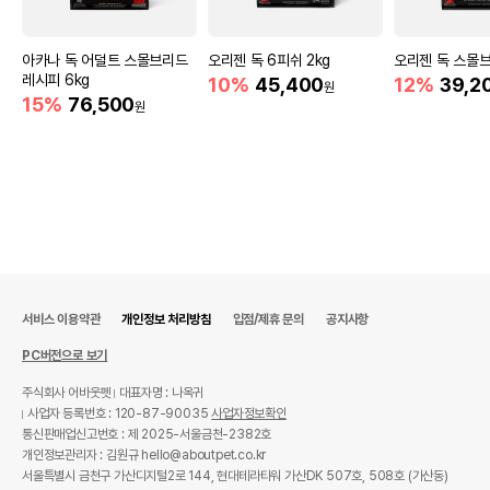
아카나 독 어덜트 스몰브리드
오리젠 독 6피쉬 2kg
오리젠 독 스몰브리
레시피 6kg
10%
45,400
12%
39,2
원
15%
76,500
원
서비스 이용약관
개인정보 처리방침
입점/제휴 문의
공지사항
PC버전으로 보기
주식회사 어바웃펫
대표자명 : 나옥귀
사업자 등록번호 : 120-87-90035
사업자정보확인
통신판매업신고번호 : 제 2025-서울금천-2382호
개인정보관리자 : 김원규 hello@aboutpet.co.kr
서울특별시 금천구 가산디지털2로 144, 현대테라타워 가산DK 507호, 508호 (가산동)