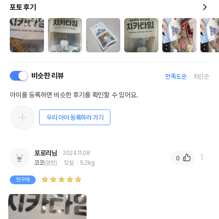
포토 후기
비슷한 리뷰
만족도순
최신순
아이를 등록하면 비슷한 후기를 확인할 수 있어요.
우리 아이 등록하러 가기
포로리님
2024.11.08
0
코코
(암컷)
12살
5.2kg
첫구매