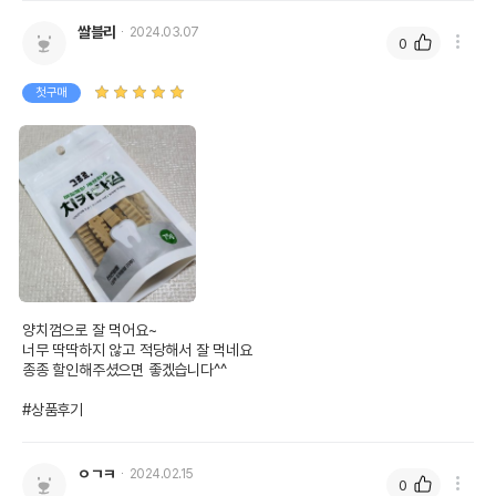
쌀블리
2024.03.07
0
첫구매
양치껌으로 잘 먹어요~

너무 딱딱하지 않고 적당해서 잘 먹네요

종종 할인해주셨으면 좋겠습니다^^

#상품후기
ㅇㄱㅋ
2024.02.15
0