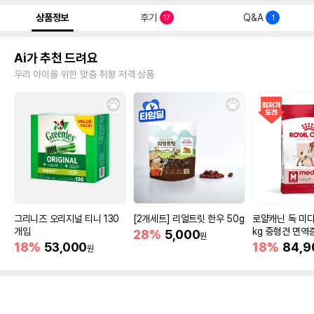
상품정보
후기
Q&A
17
1
Ai가 추천 드려요
우리 아이를 위한 맞춤 취향 저격 상품
그리니즈 오리지널 티니 130
[2개세트] 리얼트릿 한우 50g
로얄캐닌 독 미디
개입
kg 중형견 면역
28%
5,000
원
18%
53,000
18%
84,9
원