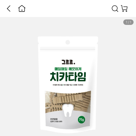
1
/
1