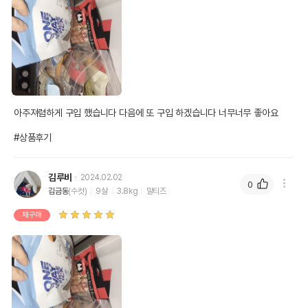
아주져렴하게 구입 했습니다 다음에 또 구입 하겠습니다 너무너무 좋아요 

#상품후기
김루비
2024.02.02
0
김금동
(수컷)
9살
3.8kg
말티즈
재구매