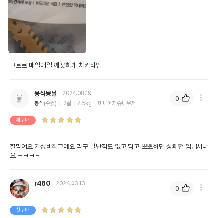
그르르 매일매일 깨끗하게 치카타임 
봉식봉달
2024.08.19
0
봉식
(수컷)
2살
7.5kg
미니어처슈나우저
재구매
잘먹어요 가성비최고에요 먹구 탈난적도 없고 먹고 뽀뽀하면 상쾌한 입냄새나
요 ㅋㅋㅋㅋ
r480
2024.03.13
0
첫구매