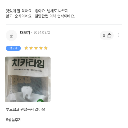
맛있게 잘 먹어요.  좋아요. 냄새도 나쁘지 

않고  순삭이네요.  말랑한편 이라 순삭이네요.  
대보기
2024.03.12
0
첫구매
부드럽고 괜찮은거 같아요

#상품후기