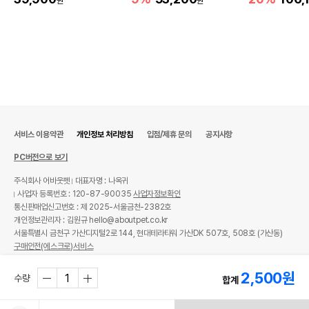
원
원
서비스 이용약관
개인정보 처리방침
입점/제휴 문의
공지사항
상품 필수 정보
PC버전으로 보기
품명 및 모델명
그르르 치카타임 75g
주식회사 어바웃펫
대표자명 : 나옥귀
사업자 등록번호 : 120-87-90035
사업자정보확인
법에 의한 인증,허가 등을
통신판매업신고번호 : 제 2025-서울금천-2382호
상품상세설명 참조
받았음을 확인할수 있는
개인정보관리자 : 김원규 hello@aboutpet.co.kr
경우 그에 대한 사항
서울특별시 금천구 가산디지털2로 144, 현대테라타워 가산DK 507호, 508호 (가산동)
구매안전(에스크로)서비스
제조국 또는 원산지
대한민국
© copyright (c) www.aboutpet.co.kr all rights reserved.
제조자,수입품의 경우
2,500
원
수량
펫파트너
합계
수입자를 함께 표기