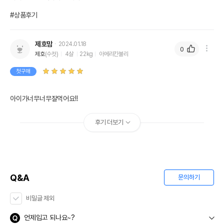
#상품후기
제호맘
2024.01.18
0
제호
(수컷)
4살
22kg
아메리칸불리
첫구매
아이가너무너무잘먹어요!!
후기 더보기
Q&A
문의하기
비밀글 제외
언제입고 되나요~?