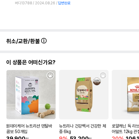
버디13788
2024.08.26
답변완료
취소/교환/환불
이 상품은 어떠신가요?
원데이케어 뉴트리션 덴탈바
뉴트리나 건강백서 건강한 체
로얄캐닌 독 라
콤보 50개입
중 6kg
어덜트 12kg 
39,900
9%
53,200
20%
106,