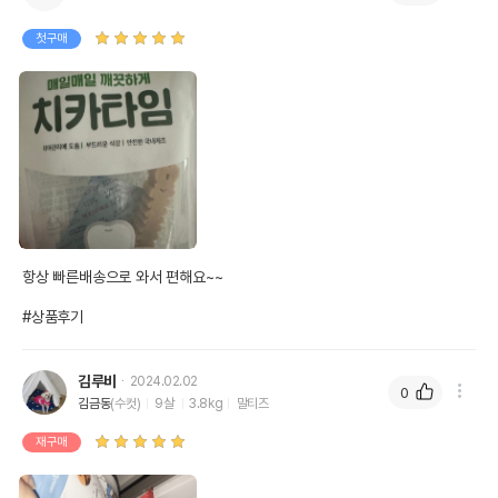
첫구매
항상 빠른배송으로 와서 편해요~~

#상품후기
김루비
2024.02.02
0
김금동
(수컷)
9살
3.8kg
말티즈
재구매