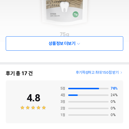
상품정보 더보기
후기 총
17
건
후기작성하고 최대 150점 받기
5
점
76
%
4.8
4
점
24
%
3
점
0
%
2
점
0
%
1
점
0
%