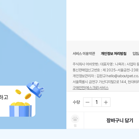
서비스 이용약관
개인정보 처리방침
입점
주식회사 어바웃펫
대표자명 : 나옥귀
사업자 등
통신판매업신고번호 : 제 2025-서울금천-238
개인정보관리자 : 김원규 hello@aboutpet.co.
서울특별시 금천구 가산디지털2로 144, 현대테라
구매안전(에스크로)서비스
© copyright (c) www.aboutpet.co.kr all r
하고
수량
장바구니 담기
찜