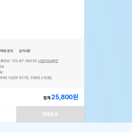
/제휴 문의
공지사항
록번호 : 120-87-90035
사업자정보확인
2호
kr
타워 가산DK 507호, 508호 (가산동)
ights reserved.
25,800
원
합계
판매종료