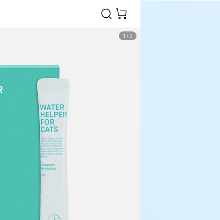
1
/
3