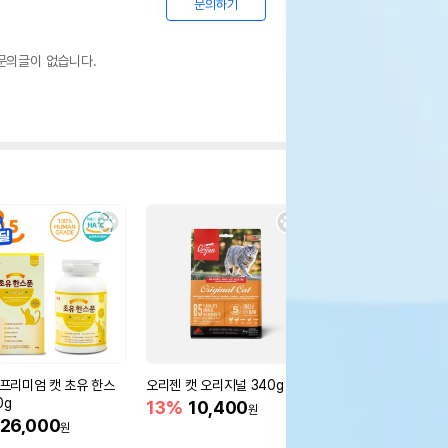
문의하기
문의글이 없습니다.
5 프리미엄 캣 초유 한스
오리젠 캣 오리지널 340g
오리젠 캣 오리지널 1.8
0g
13%
10,400
12%
45,700
원
원
26,000
원