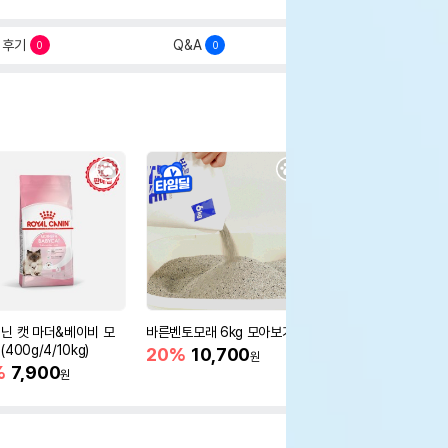
후기
Q&A
0
0
닌 캣 마더&베이비 모
바른벤토모래 6kg 모아보기
로얄캐닌 캣 인도어 4k
400g/4/10kg)
새 감소
20%
10,700
원
%
7,900
16%
55,000
원
원