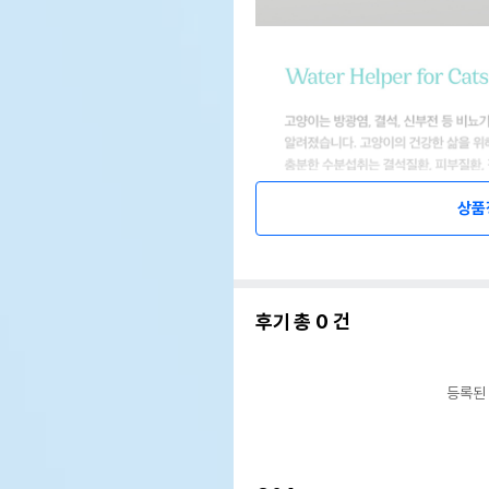
상품
후기 총
0
건
등록된