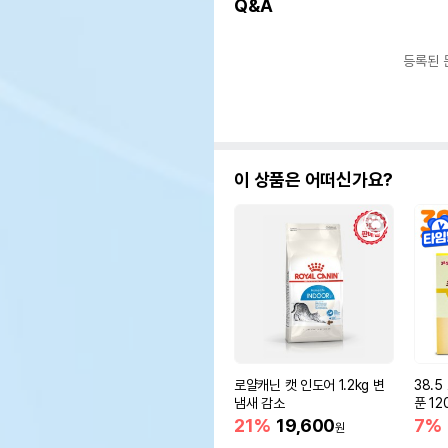
Q&A
등록된 
이 상품은 어떠신가요?
로얄캐닌 캣 인도어 1.2kg 변
38.
냄새 감소
푼 12
21%
19,600
7%
원