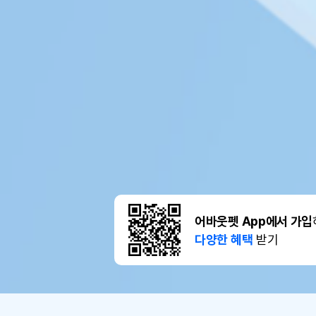
어바웃펫 App에서 가입
다양한 혜택
받기