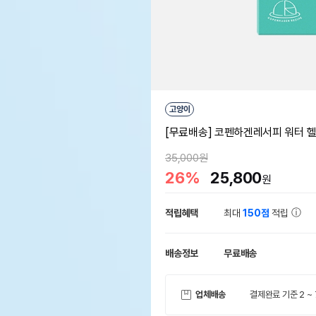
고양이
[무료배송] 코펜하겐레서피 워터 헬
35,000원
26%
25,800
원
적립혜택
최대
150점
적립
배송정보
무료배송
업체배송
결제완료 기준 2 ~