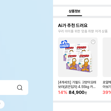
상품정보
Ai가 추천 드려요
우리 아이를 위한 맞춤 취향 저격 상품
[4개세트] 가필드 고양이모래
로얄캐
보라(굵은입자) 4.55kg 카사
아보기(
바모래
14%
84,900
39
원
f