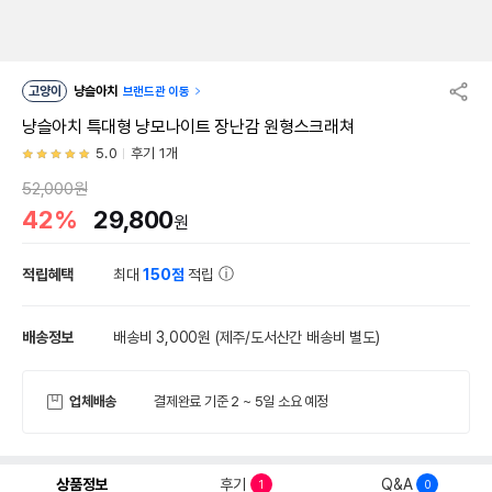
고양이
냥슬아치
브랜드관 이동
냥슬아치 특대형 냥모나이트 장난감 원형스크래쳐
5.0
후기 1개
52,000원
42%
29,800
원
적립혜택
최대
150점
적립
배송정보
배송비 3,000원
(제주/도서산간 배송비 별도)
업체배송
결제완료 기준 2 ~ 5일 소요 예정
상품정보
후기
Q&A
1
0