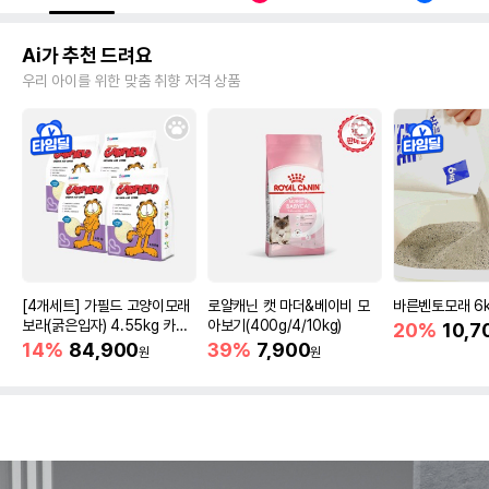
Ai가 추천 드려요
우리 아이를 위한 맞춤 취향 저격 상품
[4개세트] 가필드 고양이모래
로얄캐닌 캣 마더&베이비 모
바른벤토모래 6
보라(굵은입자) 4.55kg 카사
아보기(400g/4/10kg)
20%
10,7
바모래
14%
84,900
39%
7,900
원
원