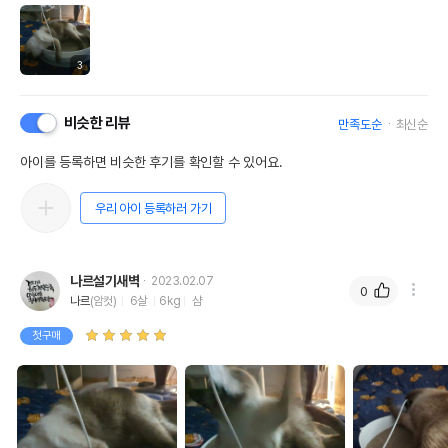
3
비슷한 리뷰
만족도순
최신순
아이를 등록하면 비슷한 후기를 확인할 수 있어요.
우리 아이 등록하러 가기
나르설기새벽
2023.02.07
0
나르
(암컷)
6살
6kg
샴
첫구매