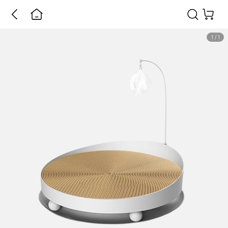
1
/
1