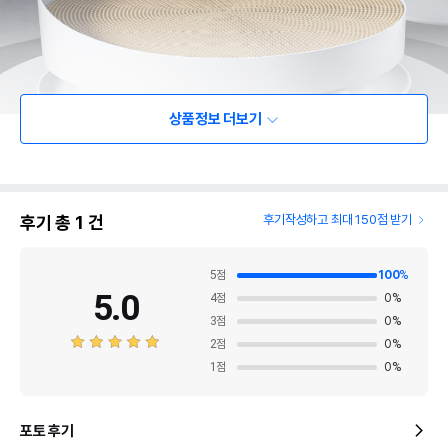
상품정보 더보기
후기 총
1
건
후기작성하고 최대 150점 받기
5
점
100
%
5.0
4
점
0
%
3
점
0
%
2
점
0
%
1
점
0
%
포토 후기