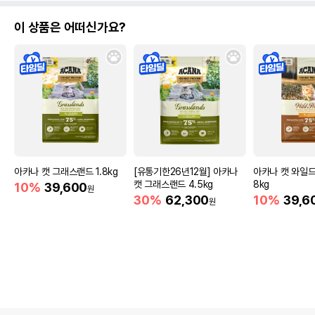
이 상품은 어떠신가요?
아카나 캣 그래스랜드 1.8kg
[유통기한26년12월] 아카나
아카나 캣 와일드
캣 그래스랜드 4.5kg
8kg
10%
39,600
원
30%
62,300
10%
39,6
원