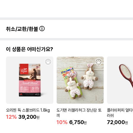
취소/교환/환불
이 상품은 어떠신가요?
오리젠 독 스몰브리드 1.8kg
도기맨 러블리허그 장난감 토
플러쉬퍼피 얼티
끼
러쉬
12%
39,200
원
10%
6,750
72,000
원
원