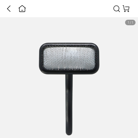
1
/
1