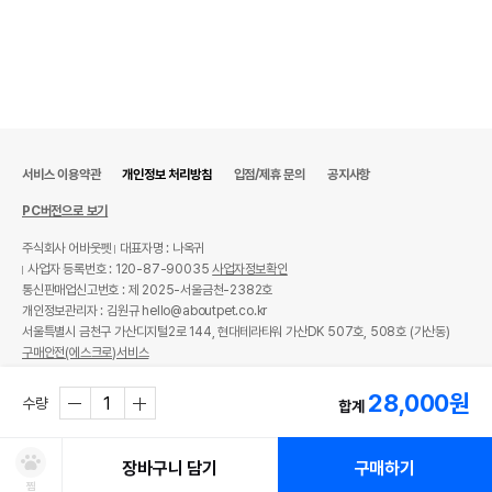
서비스 이용약관
개인정보 처리방침
입점/제휴 문의
공지사항
PC버전으로 보기
주식회사 어바웃펫
대표자명 : 나옥귀
사업자 등록번호 : 120-87-90035
사업자정보확인
통신판매업신고번호 : 제 2025-서울금천-2382호
개인정보관리자 : 김원규 hello@aboutpet.co.kr
서울특별시 금천구 가산디지털2로 144, 현대테라타워 가산DK 507호, 508호 (가산동)
구매안전(에스크로)서비스
© copyright (c) www.aboutpet.co.kr all rights reserved.
28,000
원
수량
합계
장바구니 담기
구매하기
찜