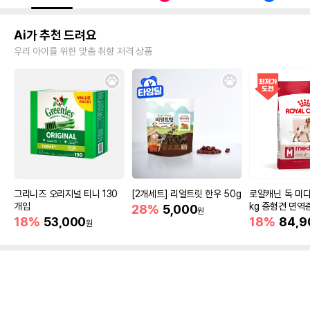
Ai가 추천 드려요
우리 아이를 위한 맞춤 취향 저격 상품
그리니즈 오리지널 티니 130
[2개세트] 리얼트릿 한우 50g
로얄캐닌 독 미디
개입
kg 중형견 면역
28%
5,000
원
18%
53,000
18%
84,9
원