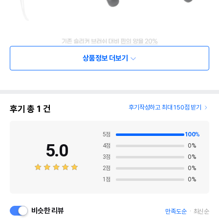
상품정보 더보기
후기 총
1
건
후기작성하고 최대 150점 받기
5
점
100
%
5.0
4
점
0
%
3
점
0
%
2
점
0
%
1
점
0
%
비슷한 리뷰
만족도순
최신순