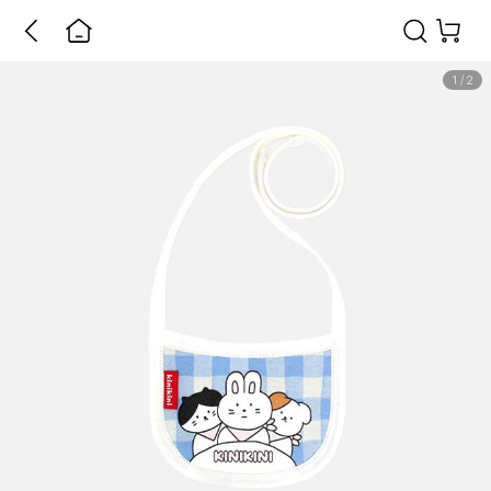
1
/
2