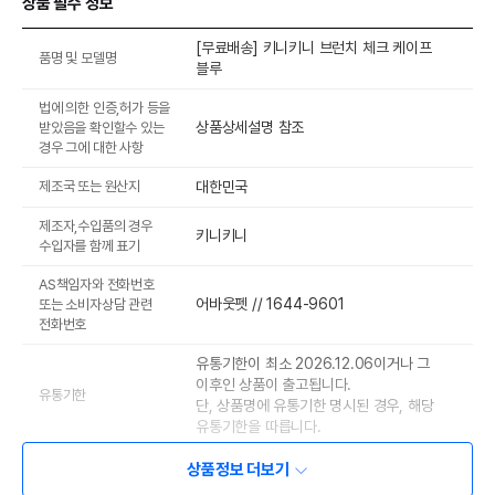
상품 필수 정보
[무료배송] 키니키니 브런치 체크 케이프
품명 및 모델명
블루
법에 의한 인증,허가 등을
상품상세설명 참조
받았음을 확인할수 있는
경우 그에 대한 사항
제조국 또는 원산지
대한민국
제조자,수입품의 경우
키니키니
수입자를 함께 표기
AS책임자와 전화번호
어바웃펫 // 1644-9601
또는 소비자상담 관련
전화번호
유통기한이 최소 2026.12.06이거나 그
이후인 상품이 출고됩니다.
유통기한
단, 상품명에 유통기한 명시된 경우, 해당
유통기한을 따릅니다.
상품정보 더보기