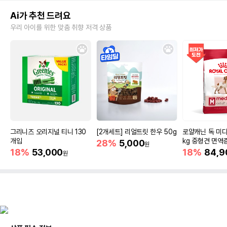
Ai가 추천 드려요
우리 아이를 위한 맞춤 취향 저격 상품
그리니즈 오리지널 티니 130
[2개세트] 리얼트릿 한우 50g
로얄캐닌 독 미디
개입
kg 중형견 면역
28%
5,000
원
18%
53,000
18%
84,9
원