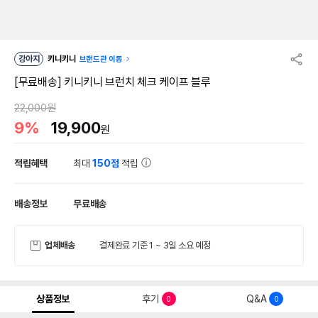
강아지
키니키니
브랜드관 이동
[무료배송] 키니키니 브런치 체크 케이프 블루
22,000원
9%
19,900
원
적립혜택
최대
150점
적립
배송정보
무료배송
업체배송
결제완료 기준 1 ~ 3일 소요 예정
상품정보
후기
Q&A
0
0