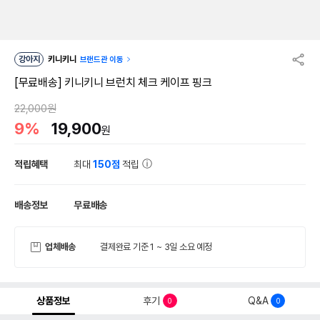
강아지
키니키니
브랜드관 이동
[무료배송] 키니키니 브런치 체크 케이프 핑크
22,000원
9%
19,900
원
적립혜택
최대
150점
적립
배송정보
무료배송
업체배송
결제완료 기준 1 ~ 3일 소요 예정
상품정보
후기
Q&A
0
0