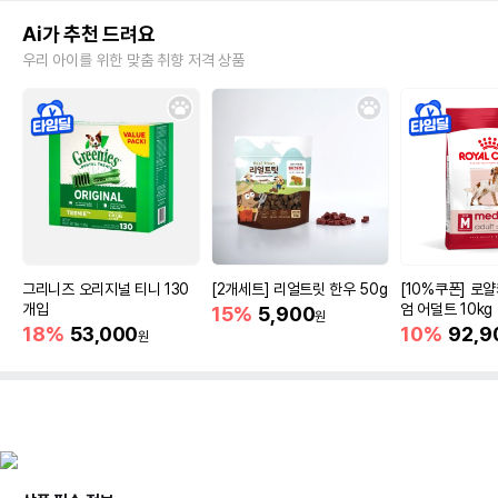
Ai가 추천 드려요
우리 아이를 위한 맞춤 취향 저격 상품
그리니즈 오리지널 티니 130
[2개세트] 리얼트릿 한우 50g
[10%쿠폰] 로
개입
엄 어덜트 10kg
15%
5,900
원
증진
18%
53,000
10%
92,9
원