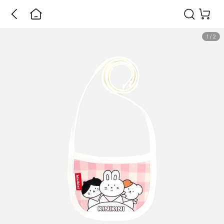
1
/
2