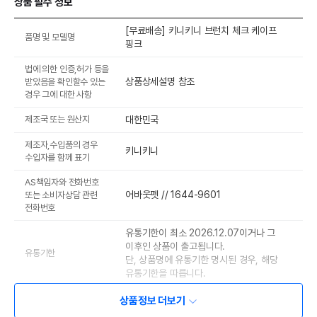
상품 필수 정보
[무료배송] 키니키니 브런치 체크 케이프
품명 및 모델명
핑크
법에 의한 인증,허가 등을
상품상세설명 참조
받았음을 확인할수 있는
경우 그에 대한 사항
제조국 또는 원산지
대한민국
제조자,수입품의 경우
키니키니
수입자를 함께 표기
AS책임자와 전화번호
어바웃펫 // 1644-9601
또는 소비자상담 관련
전화번호
유통기한이 최소 2026.12.07이거나 그
이후인 상품이 출고됩니다.
유통기한
단, 상품명에 유통기한 명시된 경우, 해당
유통기한을 따릅니다.
상품정보 더보기