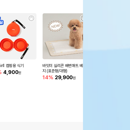
in1 캠핑용 식기
바잇미 실리콘 배변매트 베이
[무료배송] 멍해묘해 H
지 (표준형/대형)
스
%
4,900
원
14%
29,900
21,970
원
원