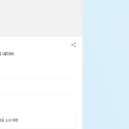
쉬 네이비
 3일 소요 예정