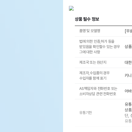
상품 필수 정보
품명 및 모델명
[무
법에 의한 인증,허가 등을
상품
받았음을 확인할수 있는 경우
그에 대한 사항
제조국 또는 원산지
대한
제조자,수입품의 경우
키니
수입자를 함께 표기
AS책임자와 전화번호 또는
어바웃
소비자상담 관련 전화번호
유통
상품
유통기한
단,
유통