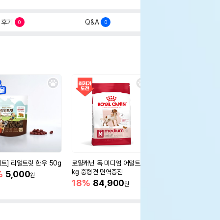
후기
Q&A
0
0
세트] 리얼트릿 한우 50g
로얄캐닌 독 미디엄 어덜트 10
오리젠 독 스몰브리드 4
kg 중형견 면역증진
%
5,000
15%
75,400
원
원
18%
84,900
원