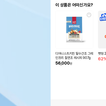
이 상품은 어떠신가요?
디어니스트키친 탈수건조 그레
펫띵 2
인프리 칠면조 레시피 907g
62
56,000
원