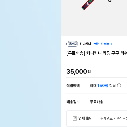
강아지
키니키니
브랜드관 이동
[무료배송] 키니키니 리딩 무무 리
35,000
원
적립혜택
최대
150점
적립
배송정보
무료배송
업체배송
결제완료 기준 1 ~