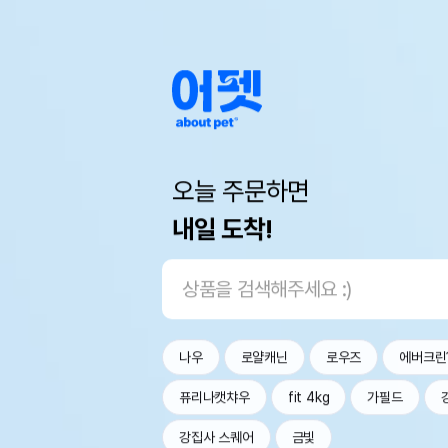
오늘 주문하면
내일 도착!
나우
로얄캐닌
로우즈
에버크린
퓨리나캣챠우
fit 4kg
가필드
강집사 스퀘어
금빛