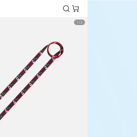
1
/
2