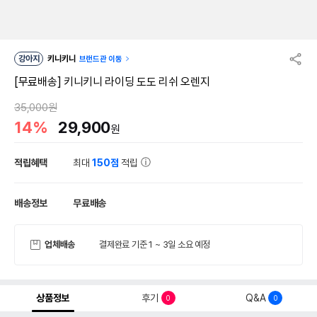
강아지
키니키니
브랜드관 이동
[무료배송] 키니키니 라이딩 도도 리쉬 오렌지
35,000원
14%
29,900
원
적립혜택
최대
150점
적립
배송정보
무료배송
업체배송
결제완료 기준 1 ~ 3일 소요 예정
상품정보
후기
Q&A
0
0