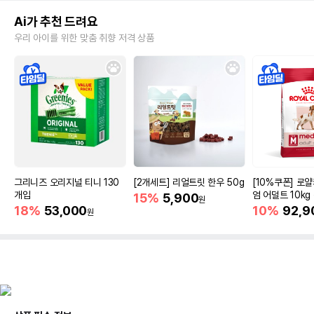
Ai가 추천 드려요
우리 아이를 위한 맞춤 취향 저격 상품
그리니즈 오리지널 티니 130
[2개세트] 리얼트릿 한우 50g
[10%쿠폰] 로
개입
엄 어덜트 10kg
15%
5,900
원
증진
18%
53,000
10%
92,9
원