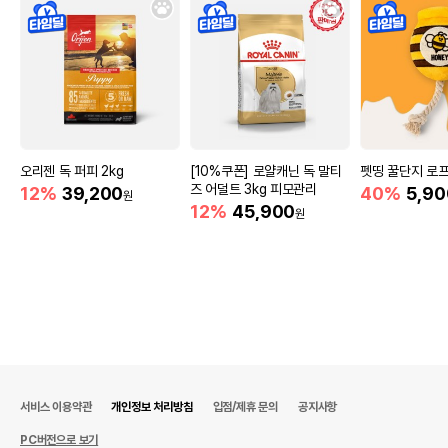
오리젠 독 퍼피 2kg
[10%쿠폰] 로얄캐닌 독 말티
펫띵 꿀단지 로프
즈 어덜트 3kg 피모관리
12%
39,200
40%
5,90
원
12%
45,900
원
서비스 이용약관
개인정보 처리방침
입점/제휴 문의
공지사항
PC버전으로 보기