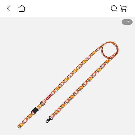
1
/
2