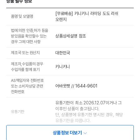
상품 필수 정보
[무료배송] 키니키니 라이딩 도도 리쉬
품명 및 모델명
오렌지
법에 의한 인증,허가 등을
상품상세설명 참조
받았음을 확인할수 있는
경우 그에 대한 사항
제조국 또는 원산지
대한민국
제조자,수입품의 경우
키니키니
수입자를 함께 표기
AS책임자와 전화번호
어바웃펫 // 1644-9601
또는 소비자상담 관련
전화번호
유통기한이 최소 2026.12.07이거나 그
이후인 상품이 출고됩니다.
유통기한
단, 상품명에 유통기한 명시된 경우, 해당
유통기한을 따릅니다.
상품정보 더보기