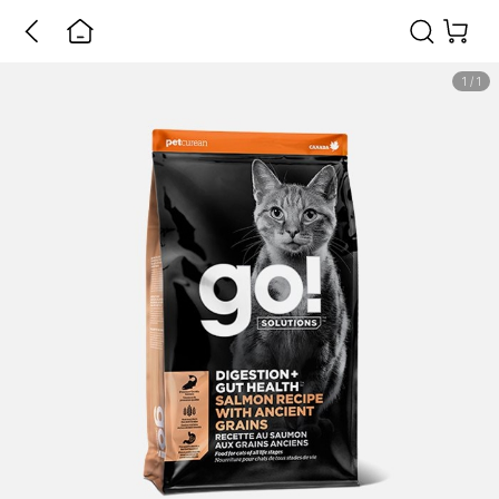
1
/
1