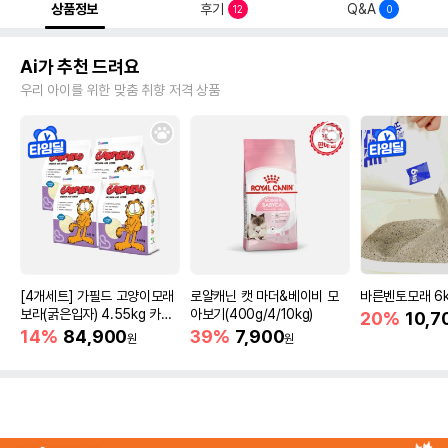
상품정보
후기
Q&A
12
0
Ai가 추천 드려요
우리 아이를 위한 맞춤 취향 저격 상품
[4개세트] 가필드 고양이모래
로얄캐닌 캣 마더&베이비 모
바른벤토모래 6
보라(굵은입자) 4.55kg 카사
아보기(400g/4/10kg)
20%
10,7
바모래
14%
84,900
39%
7,900
원
원