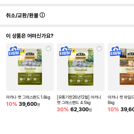
취소/교환/환불
이 상품은 어떠신가요?
아카나 캣 그래스랜드 1.8kg
[유통기한26년12월] 아카나
아카나 캣 와일드
캣 그래스랜드 4.5kg
8kg
10%
39,600
원
30%
62,300
10%
39,6
원