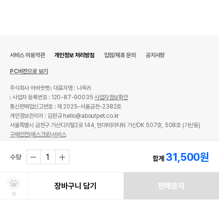
서비스 이용약관
개인정보 처리방침
입점/제휴 문의
공지사항
PC버전으로 보기
주식회사 어바웃펫
대표자명 : 나옥귀
사업자 등록번호 : 120-87-90035
사업자정보확인
통신판매업신고번호 : 제 2025-서울금천-2382호
개인정보관리자 : 김원규 hello@aboutpet.co.kr
서울특별시 금천구 가산디지털2로 144, 현대테라타워 가산DK 507호, 508호 (가산동)
구매안전(에스크로)서비스
© copyright (c) www.aboutpet.co.kr all rights reserved.
31,500
원
수량
합계
장바구니 담기
판매중지
찜
쿠폰보기
적립혜택
취소/ 교환/ 환불
유통기한 임박 상품
최저가 도전 상품