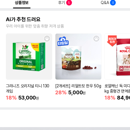
상품정보
후기
Q&A
5
0
Ai가 추천 드려요
우리 아이를 위한 맞춤 취향 저격 상품
그리니즈 오리지널 티니 130
[2개세트] 리얼트릿 한우 50g
로얄캐닌 독 미디
개입
kg 중형견 면역
28%
5,000
원
18%
53,000
18%
84,9
원