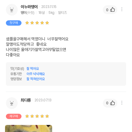
이누와땡이
2023.11.15
0
땡이
(수컷)
18살
5kg
말티즈
첫구매
샘플을구매해서 먹였더니  너무잘먹어요

알맹이도적당하고  좋네요

나이많은 울애기가잘먹고아무탈없으면

다좋아요
맛(기호성)
잘 먹어요
유통기한
아주 넉넉해요
영양정보
잘 적혀있어요
최다롱
2023.07.13
0
재구매