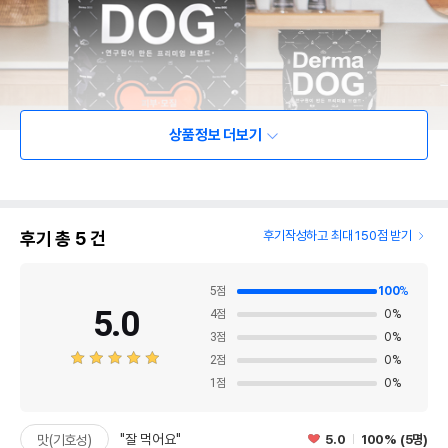
상품정보 더보기
후기 총
5
건
후기작성하고 최대 150점 받기
5
점
100
%
5.0
4
점
0
%
3
점
0
%
2
점
0
%
1
점
0
%
"잘 먹어요"
5.0
100% (5명)
맛(기호성)