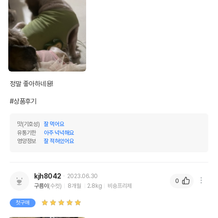
정말 좋아하네용! 

#상품후기
맛(기호성)
잘 먹어요
유통기한
아주 넉넉해요
영양정보
잘 적혀있어요
kjh8042
2023.06.30
0
구름이
(수컷)
8개월
2.8kg
비숑프리제
첫구매