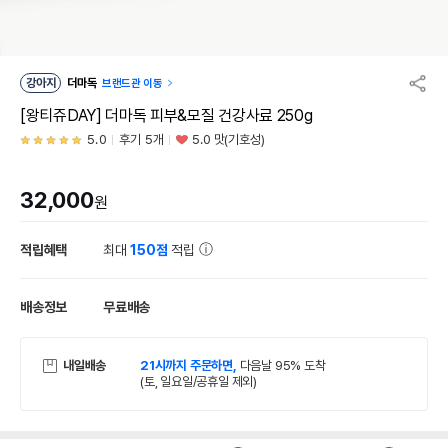
강아지
더마독
브랜드관 이동
[왕티쥬DAY] 더마독 피부&모질 건강사료 250g
5.0
후기 5개
5.0 맛(기호성)
32,000
원
적립혜택
최대
150점
적립
배송정보
무료배송
내일배송
21시까지 주문하면,
다음날 95% 도착
(토, 일요일/공휴일 제외)