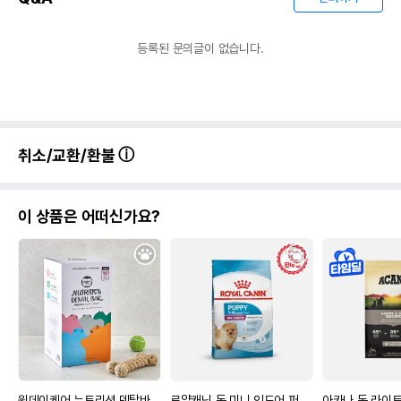
등록된 문의글이 없습니다.
취소/교환/환불
이 상품은 어떠신가요?
원데이케어 뉴트리션 덴탈바
로얄캐닌 독 미니 인도어 퍼
아카나 독 라이