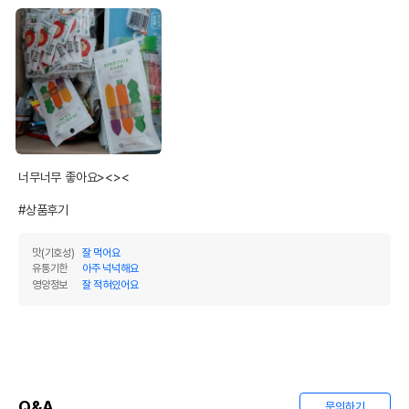
너무너무 좋아요><><

#상품후기
맛(기호성)
잘 먹어요
유통기한
아주 넉넉해요
영양정보
잘 적혀있어요
Q&A
문의하기