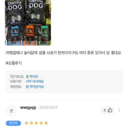
여행갈때나 놀러갈때 샘플 사료가 편하더라구요 여러 종류 있어서 넘 좋네요

#상품후기
맛(기호성)
잘 먹어요
유통기한
아주 넉넉해요
영양정보
잘 적혀있어요
wwqpqp
2023.03.27
0
첫구매