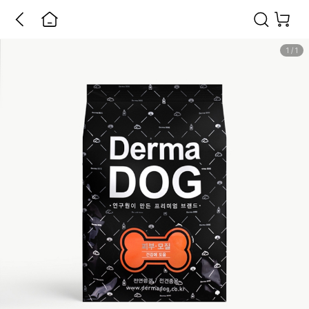
1
/
1