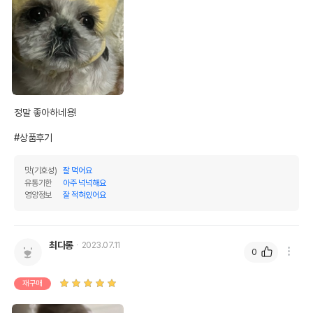
정말 좋아하네용! 

#상품후기
맛(기호성)
잘 먹어요
유통기한
아주 넉넉해요
영양정보
잘 적혀있어요
최다롱
2023.07.11
0
재구매