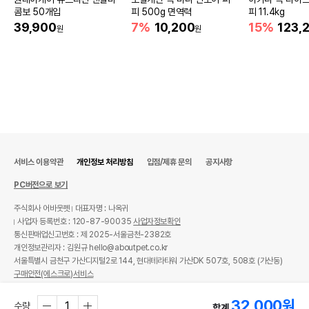
콤보 50개입
피 500g 면역력
피 11.4kg
39,900
7%
10,200
15%
123,
원
원
서비스 이용약관
개인정보 처리방침
입점/제휴 문의
공지사항
PC버전으로 보기
주식회사 어바웃펫
대표자명 : 나옥귀
사업자 등록번호 : 120-87-90035
사업자정보확인
통신판매업신고번호 : 제 2025-서울금천-2382호
개인정보관리자 : 김원규 hello@aboutpet.co.kr
서울특별시 금천구 가산디지털2로 144, 현대테라타워 가산DK 507호, 508호 (가산동)
구매안전(에스크로)서비스
© copyright (c) www.aboutpet.co.kr all rights reserved.
32,000
원
수량
합계