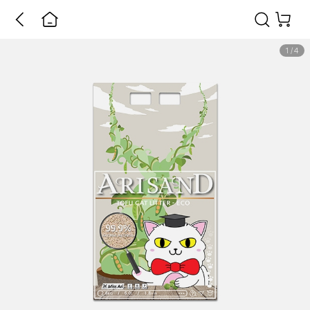
1
/
4