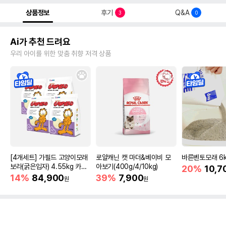
상품정보
후기
Q&A
3
0
Ai가 추천 드려요
우리 아이를 위한 맞춤 취향 저격 상품
[4개세트] 가필드 고양이모래
로얄캐닌 캣 마더&베이비 모
바른벤토모래 6
보라(굵은입자) 4.55kg 카사
아보기(400g/4/10kg)
20%
10,7
바모래
14%
84,900
39%
7,900
원
원