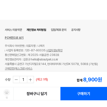
서비스 이용약관
개인정보 처리방침
입점/제휴 문의
공지사항
PC버전으로 보기
주식회사 어바웃펫
대표자명 : 나옥귀
사업자 등록번호 : 120-87-90035
사업자정보확인
통신판매업신고번호 : 제 2025-서울금천-2382호
개인정보관리자 : 김원규 hello@aboutpet.co.kr
서울특별시 금천구 가산디지털2로 144, 현대테라타워 가산DK 507호, 508호 (가산동)
구매안전(에스크로)서비스
© copyright (c) www.aboutpet.co.kr all rights reserved.
8,900
원
(재고 1개)
수량
합계
장바구니 담기
구매하기
찜