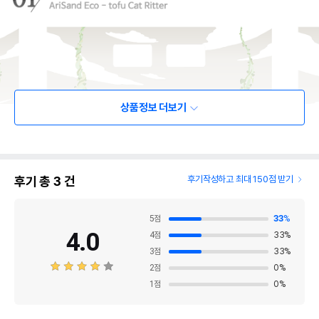
상품정보 더보기
후기 총
3
건
후기작성하고 최대 150점 받기
5
점
33
%
4.0
4
점
33
%
3
점
33
%
2
점
0
%
1
점
0
%