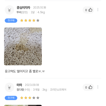
콩심이차차
2025.10.18
0
뚜비
(암컷)
2살
4.5kg
첫구매
응고력도 떨어지고 좀 별로ㅠ.ㅠ
마하
2023.09.18
0
참다랑
(수컷)
3개월
2kg
코리안쇼트헤어
첫구매