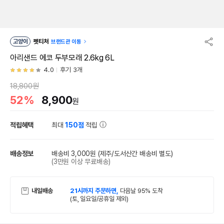
고양이
펫티처
브랜드관 이동
아리샌드 에코 두부모래 2.6kg 6L
4.0
후기 3개
18,800원
52%
8,900
원
적립혜택
최대
150점
적립
배송정보
배송비 3,000원
(제주/도서산간 배송비 별도)
(3만원 이상 무료배송)
내일배송
21시까지 주문하면,
다음날 95% 도착
(토, 일요일/공휴일 제외)