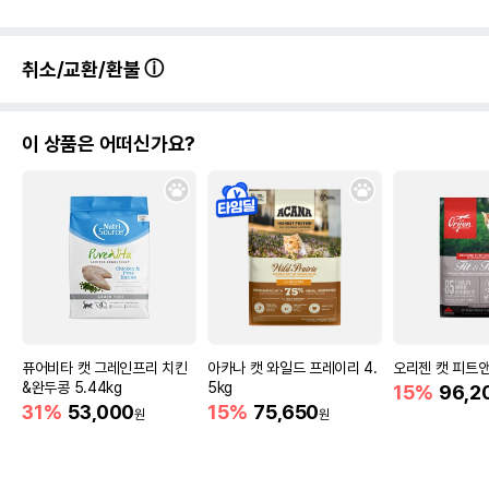
취소/교환/환불
이 상품은 어떠신가요?
퓨어비타 캣 그레인프리 치킨
아카나 캣 와일드 프레이리 4.
오리젠 캣 피트앤
&완두콩 5.44kg
5kg
15%
96,2
31%
53,000
15%
75,650
원
원