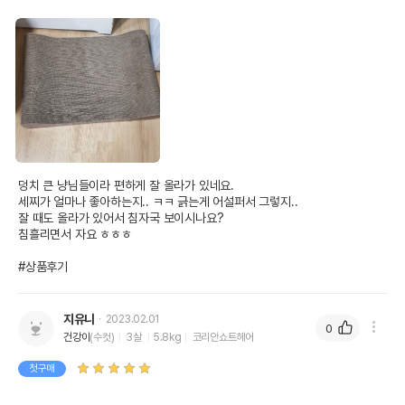
덩치 큰 냥님들이라 편하게 잘 올라가 있네요.

세찌가 얼마나 좋아하는지.. ㅋㅋ 긁는게 어설퍼서 그렇지..

잘 때도 올라가 있어서 침자국 보이시나요?

침흘리면서 자요 ㅎㅎㅎ

#상품후기
지유니
2023.02.01
0
건강이
(수컷)
3살
5.8kg
코리안쇼트헤어
첫구매