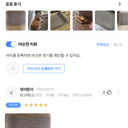
포토 후기
비슷한 리뷰
만족도순
최신순
아이를 등록하면 비슷한 후기를 확인할 수 있어요.
우리 아이 등록하러 가기
탱이짱이
2023.02.13
0
망고와딩고
(암컷)
10개월
350kg
코리안쇼트헤어
첫구매