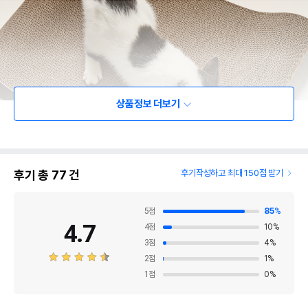
상품정보 더보기
후기 총
77
건
후기작성하고 최대 150점 받기
5
점
85
%
4.7
4
점
10
%
3
점
4
%
2
점
1
%
1
점
0
%