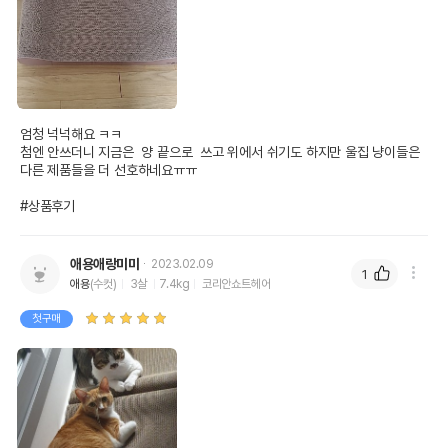
엄청 넉넉해요 ㅋㅋ

첨엔 안쓰더니 지금은  양 끝으로  쓰고 위에서 쉬기도 하지만 울집 냥이들은 
다른 제품들을 더 선호하네요ㅠㅠ

#상품후기
애용애랑미미
2023.02.09
1
애용
(수컷)
3살
7.4kg
코리안쇼트헤어
첫구매