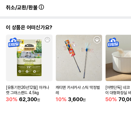
취소/교환/환불
이 상품은 어떠신가요?
[유통기한26년12월] 아카나
캐티맨 카샤카샤 스틱 딱정벌
[어펫단독] 네코
캣 그래스랜드 4.5kg
레
이 대형화장실 
30%
62,300
10%
3,600
50%
70,0
원
원