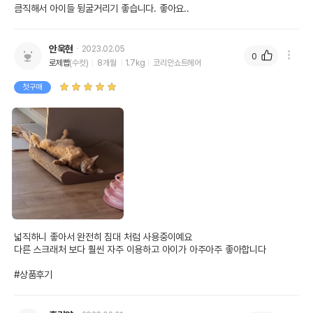
큼직해서 아이들 뒹굴거리기 좋습니다. 좋아요..
안욱현
2023.02.05
0
로제빱
(수컷)
8개월
1.7kg
코리안쇼트헤어
첫구매
넓직하니 좋아서 완전히 침대 처럼 사용중이예요 

다른 스크래처 보다 훨씬 자주 이용하고 아이가 아주아주 좋아합니다

#상품후기