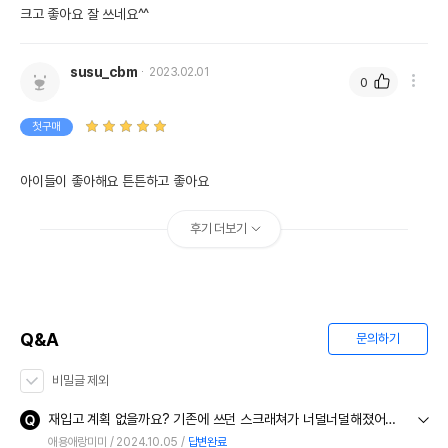
크고 좋아요 잘 쓰네요^^
susu_cbm
2023.02.01
0
첫구매
아이들이 좋아해요 튼튼하고 좋아요
후기 더보기
Q&A
문의하기
비밀글 제외
재입고 계획 없을까요? 기존에 쓰던 스크래쳐가 너덜너덜해졌어요 이 스크래쳐를 저희집 야옹이들이 정말 많이 좋아하거든요.
애용애랑미미
2024.10.05
답변완료