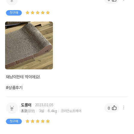
첫구매
돼냥이한테 딱이에요!

#상품후기
도롱이
2023.02.05
0
초코
(암컷)
3살
6.4kg
코리안쇼트헤어
첫구매