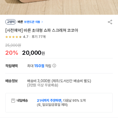
고양이
바른
브랜드관 이동
[사전예약] 바른 초대형 쇼파 스크래쳐 코코아
4.7
후기 77개
25,000원
20%
20,000
원
적립혜택
최대
150점
적립
배송정보
배송비 3,000원
(제주/도서산간 배송비 별도)
(3만원 이상 무료배송)
내일배송
21시까지 주문하면,
다음날 95% 도착
(토, 일요일/공휴일 제외)