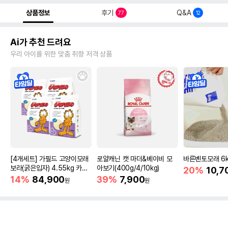
상품정보
후기
Q&A
77
12
Ai가 추천 드려요
우리 아이를 위한 맞춤 취향 저격 상품
[4개세트] 가필드 고양이모래
로얄캐닌 캣 마더&베이비 모
바른벤토모래 6
보라(굵은입자) 4.55kg 카사
아보기(400g/4/10kg)
20%
10,7
바모래
14%
84,900
39%
7,900
원
원