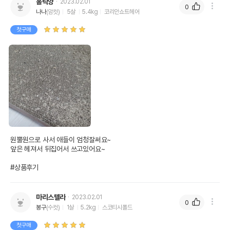
홀릭양
2023.02.01
0
나나
(암컷)
5살
5.4kg
코리안쇼트헤어
첫구매
원뿔원으로 사서 애들이 엄청잘써요~

앞은 헤져서 뒤집어서 쓰고있어요~

#상품후기
마리스텔라
2023.02.01
0
봉구
(수컷)
1살
5.2kg
스코티시폴드
첫구매