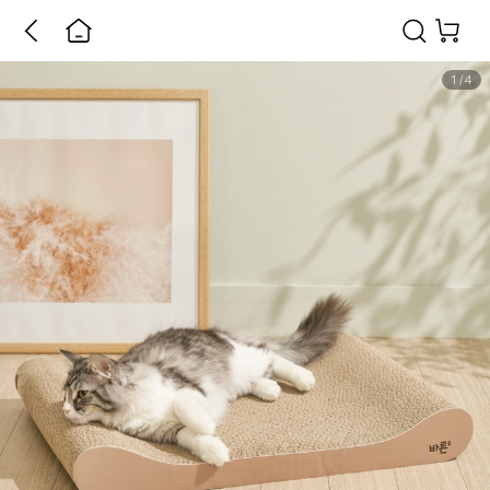
1
/
4