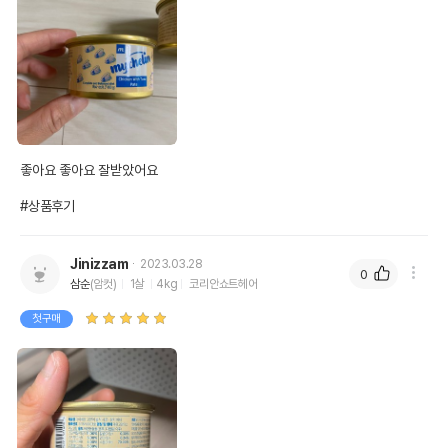
좋아요 좋아요 잘받았어요

#상품후기
Jinizzam
2023.03.28
0
삼순
(암컷)
1살
4kg
코리안쇼트헤어
첫구매