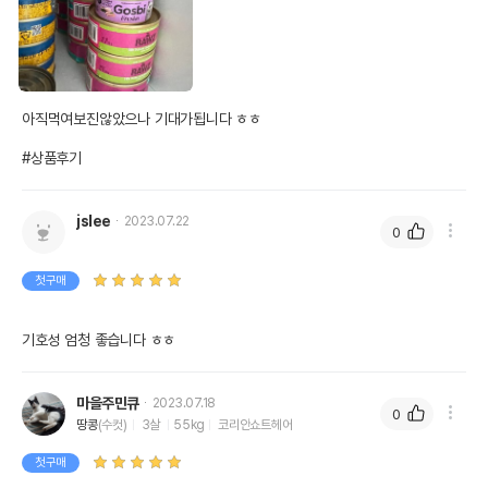
아직먹여보진않았으나 기대가됩니다 ㅎㅎ

#상품후기
jslee
2023.07.22
0
첫구매
기호성 엄청 좋습니다 ㅎㅎ
마을주민큐
2023.07.18
0
땅콩
(수컷)
3살
55kg
코리안쇼트헤어
첫구매