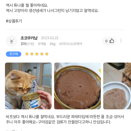
역시 튜나를 젤 좋아하네요.

역시 고양이라 생선냄새가 나서그런지 남기지않고 잘먹네요.

#상품후기
초코쿠키냠
2023.02.22
0
꼬미
(수컷)
9개월
4kg
브리티시쇼트헤어
첫구매
비프보다 역시 튜나를 잘먹네요. 부드러운 파테타입에 따뜻한 물 조금 섞어서 
주니 아주 좋아해요~구아검같은 검류가 안들었다고하니 안심입니다.
