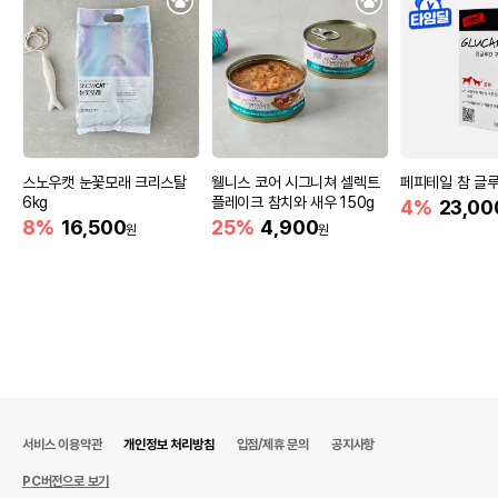
스노우캣 눈꽃모래 크리스탈
웰니스 코어 시그니쳐 셀렉트
페피테일 참 글루
6kg
플레이크 참치와 새우 150g
4%
23,00
8%
16,500
25%
4,900
원
원
서비스 이용약관
개인정보 처리방침
입점/제휴 문의
공지사항
PC버전으로 보기