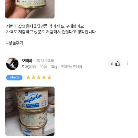
저번에 샀었을때 2/3만큼 먹어서 또 구매했어요

가격도 저렴하고 성분도 저렴해서 괜찮다고 생각합니다

#상품후기
오빠빠
2023.03.18
0
꼬마
(암컷)
10살
3kg
코리안쇼트헤어
첫구매