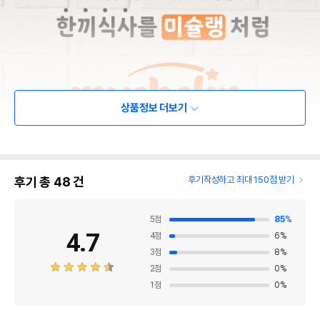
상품정보 더보기
후기 총
48
건
후기작성하고 최대 150점 받기
5
점
85
%
4.7
4
점
6
%
3
점
8
%
2
점
0
%
1
점
0
%