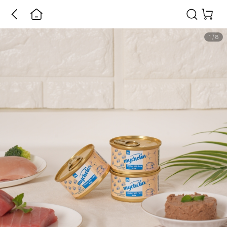
1
/
8