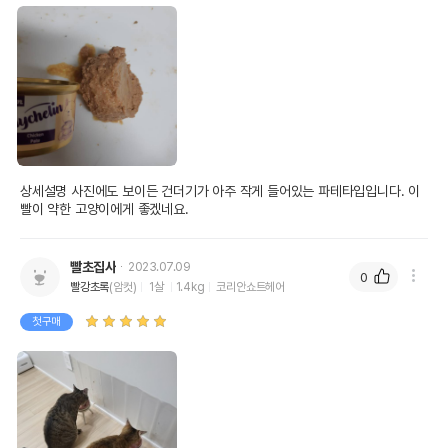
상세설명 사진에도 보이든 건더기가 아주 작게 들어있는 파테타입입니다. 이
빨이 약한 고양이에게 좋겠네요.
빨초집사
2023.07.09
0
빨강초록
(암컷)
1살
1.4kg
코리안쇼트헤어
첫구매