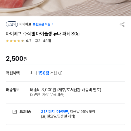
고양이
마이베프
브랜드관 이동
마이베프 주식캔 마이슐랭 튜나 파테 80g
4.7
후기 48개
2,500
원
적립혜택
최대
150점
적립
배송정보
배송비 3,000원
(제주/도서산간 배송비 별도)
(3만원 이상 무료배송)
내일배송
21시까지 주문하면,
다음날 95% 도착
(토, 일요일/공휴일 제외)