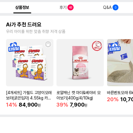
상품정보
후기
Q&A
48
0
Ai가 추천 드려요
우리 아이를 위한 맞춤 취향 저격 상품
[4개세트] 가필드 고양이모래
로얄캐닌 캣 마더&베이비 모
바른벤토모래 6
보라(굵은입자) 4.55kg 카사
아보기(400g/4/10kg)
20%
10,7
바모래
14%
84,900
39%
7,900
원
원