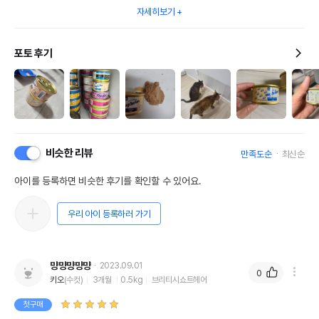
자세히보기
포토 후기
비슷한 리뷰
만족도순
최신순
아이를 등록하면 비슷한 후기를 확인할 수 있어요.
우리 아이 등록하러 가기
먕먕먕먕먕
2023.09.01
0
키오
(수컷)
3개월
0.5kg
브리티시쇼트헤어
첫구매