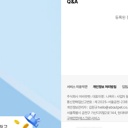
Q&A
등록된 
서비스 이용약관
개인정보 처리방침
입점
주식회사 어바웃펫
대표자명 : 나옥귀
사업자 등
통신판매업신고번호 : 제 2025-서울금천-238
개인정보관리자 : 김원규 hello@aboutpet.co.
서울특별시 금천구 가산디지털2로 144, 현대테라
구매안전(에스크로)서비스
© copyright (c) www.aboutpet.co.kr all r
하고