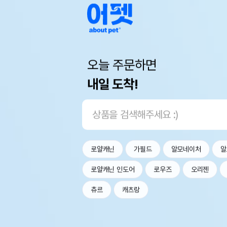
오늘 주문하면
내일 도착!
로얄캐닌
가필드
알모네이처
알
로얄캐닌 인도어
로우즈
오리젠
츄르
캐츠랑