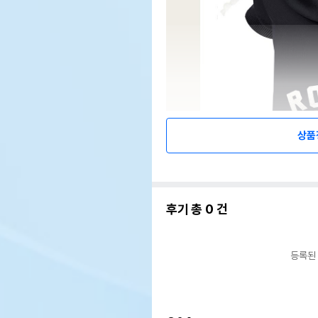
상품
후기 총
0
건
등록된