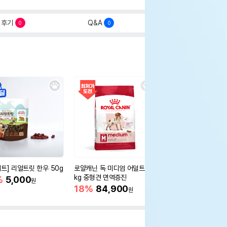
후기
Q&A
0
0
세트] 리얼트릿 한우 50g
로얄캐닌 독 미디엄 어덜트 10
오리젠 독 스몰브리드 4
kg 중형견 면역증진
%
5,000
15%
75,400
원
원
18%
84,900
원