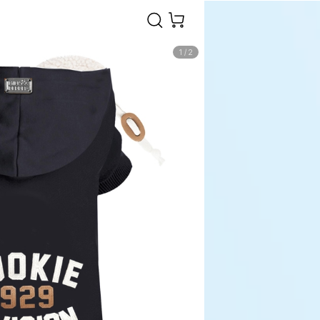
1
/
2