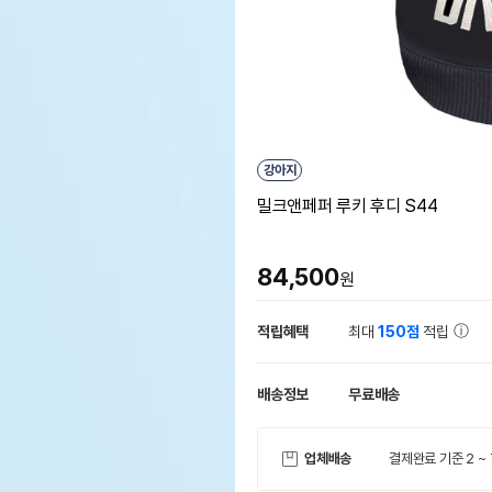
강아지
밀크앤페퍼 루키 후디 S44
84,500
원
적립혜택
최대
150점
적립
배송정보
무료배송
업체배송
결제완료 기준 2 ~