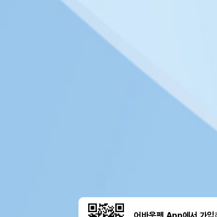
어바웃펫 App에서 가입