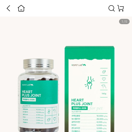
1
/
5