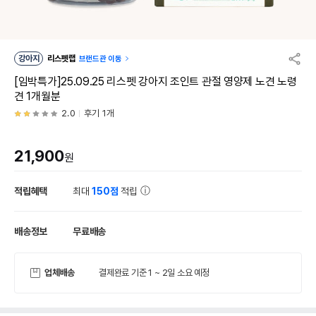
강아지
리스펫랩
브랜드관 이동
[임박특가]25.09.25 리스펫 강아지 조인트 관절 영양제 노견 노령
견 1개월분
2.0
후기 1개
21,900
원
적립혜택
최대
150점
적립
배송정보
무료배송
업체배송
결제완료 기준 1 ~ 2일 소요 예정