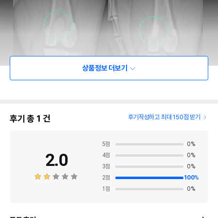
상품정보 더보기
후기 총
1
건
후기작성하고 최대 150점 받기
5
점
0
%
2.0
4
점
0
%
3
점
0
%
2
점
100
%
1
점
0
%