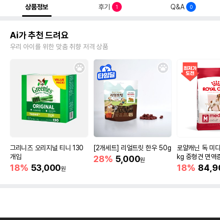
상품정보
후기
Q&A
1
0
Ai가 추천 드려요
우리 아이를 위한 맞춤 취향 저격 상품
그리니즈 오리지널 티니 130
[2개세트] 리얼트릿 한우 50g
로얄캐닌 독 미디
개입
kg 중형견 면역
28%
5,000
원
18%
53,000
18%
84,9
원