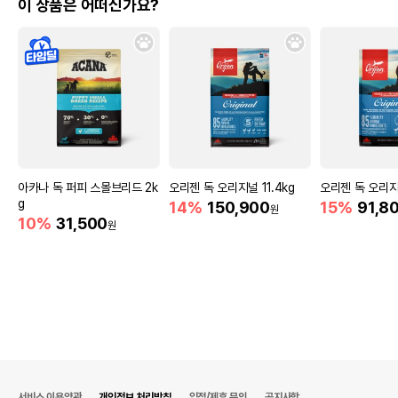
이 상품은 어떠신가요?
아카나 독 퍼피 스몰브리드 2k
오리젠 독 오리지널 11.4kg
오리젠 독 오리지
g
14%
150,900
15%
91,8
원
10%
31,500
원
서비스 이용약관
개인정보 처리방침
입점/제휴 문의
공지사항