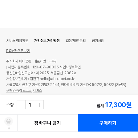
서비스 이용약관
개인정보 처리방침
입점/제휴 문의
공지사항
PC버전으로 보기
주식회사 어바웃펫
대표자명 : 나옥귀
사업자 등록번호 : 120-87-90035
사업자정보확인
통신판매업신고번호 : 제 2025-서울금천-2382호
개인정보관리자 : 김원규 hello@aboutpet.co.kr
서울특별시 금천구 가산디지털2로 144, 현대테라타워 가산DK 507호, 508호 (가산동)
구매안전(에스크로)서비스
© copyright (c) www.aboutpet.co.kr all rights reserved.
17,300
원
수량
합계
장바구니 담기
구매하기
찜