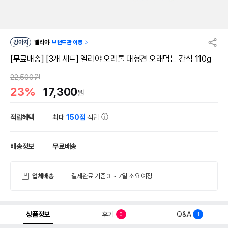
강아지
엘리야
브랜드관 이동
[무료배송] [3개 세트] 엘리야 오리롤 대형견 오래먹는 간식 110g
22,500원
23%
17,300
원
적립혜택
최대
150점
적립
배송정보
무료배송
업체배송
결제완료 기준 3 ~ 7일 소요 예정
상품정보
후기
Q&A
0
1