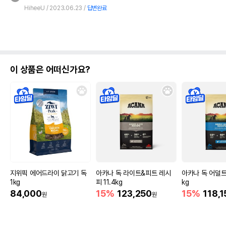
HiheeU
2023.06.23
답변완료
이 상품은 어떠신가요?
지위픽 에어드라이 닭고기 독
아카나 독 라이트&피트 레시
아카나 독 어덜트 
1kg
피 11.4kg
kg
84,000
15%
123,250
15%
118,1
원
원