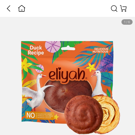
1
/
6