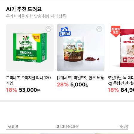
Ai가 추천 드려요
우리 아이를 위한 맞춤 취향 저격 상품
그리니즈 오리지널 티니 130
[2개세트] 리얼트릿 한우 50g
로얄캐닌 독 미디
개입
kg 중형견 면역
28%
5,000
원
18%
53,000
18%
84,9
원