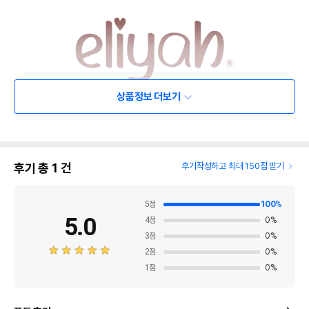
상품정보 더보기
후기 총
1
건
후기작성하고 최대 150점 받기
5
점
100
%
5.0
4
점
0
%
3
점
0
%
2
점
0
%
1
점
0
%