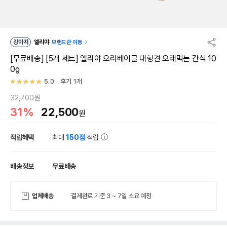
강아지
엘리야
브랜드관 이동
[무료배송] [5개 세트] 엘리야 오리베이글 대형견 오래먹는 간식 10
0g
5.0
후기 1개
32,700원
31%
22,500
원
적립혜택
최대
150점
적립
배송정보
무료배송
업체배송
결제완료 기준 3 ~ 7일 소요 예정