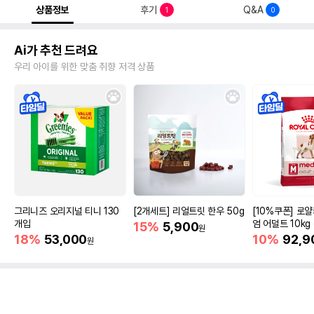
상품정보
후기
Q&A
1
0
Ai가 추천 드려요
우리 아이를 위한 맞춤 취향 저격 상품
그리니즈 오리지널 티니 130
[2개세트] 리얼트릿 한우 50g
[10%쿠폰] 로
개입
엄 어덜트 10kg
15%
5,900
원
증진
18%
53,000
10%
92,9
원