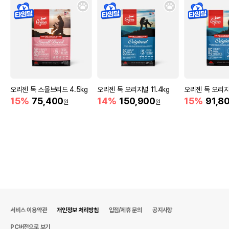
오리젠 독 스몰브리드 4.5kg
오리젠 독 오리지널 11.4kg
오리젠 독 오리지
15%
75,400
14%
150,900
15%
91,8
원
원
서비스 이용약관
개인정보 처리방침
입점/제휴 문의
공지사항
PC버전으로 보기