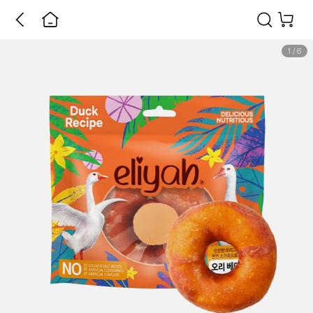
1
/
6