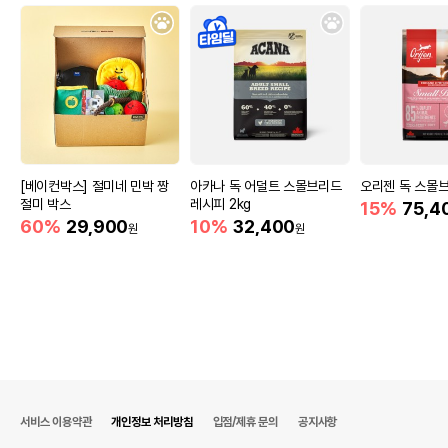
[베이컨박스] 절미네 민박 짱
아카나 독 어덜트 스몰브리드
오리젠 독 스몰브
절미 박스
레시피 2kg
15%
75,4
60%
29,900
10%
32,400
원
원
서비스 이용약관
개인정보 처리방침
입점/제휴 문의
공지사항