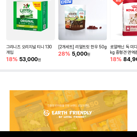
그리니즈 오리지널 티니 130
[2개세트] 리얼트릿 한우 50g
로얄캐닌 독 미디
개입
kg 중형견 면역
28%
5,000
원
18%
53,000
18%
84,9
원