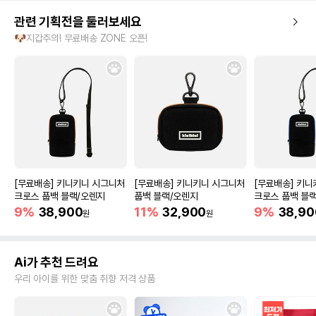
관련 기획전을 둘러보세요
🐶지갑주의! 무료배송 ZONE 오픈!
[무료배송] 키니키니 시그니처
[무료배송] 키니키니 시그니처
[무료배송] 키
크로스 풉백 블랙/오렌지
풉백 블랙/오렌지
크로스 풉백 블
9%
38,900
11%
32,900
9%
38,90
원
원
Ai가 추천 드려요
우리 아이를 위한 맞춤 취향 저격 상품