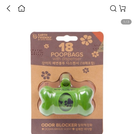
1
/
3