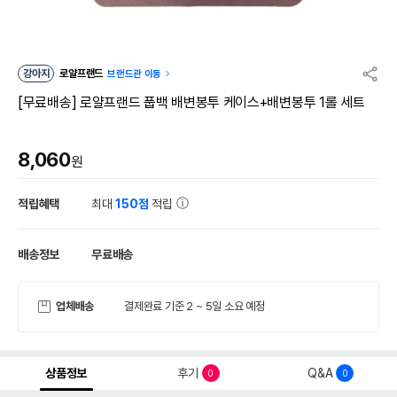
강아지
로얄프랜드
브랜드관 이동
[무료배송] 로얄프랜드 풉백 배변봉투 케이스+배변봉투 1롤 세트
8,060
원
적립혜택
최대
150점
적립
배송정보
무료배송
업체배송
결제완료 기준 2 ~ 5일 소요 예정
상품정보
후기
Q&A
0
0