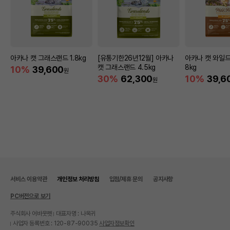
아카나 캣 그래스랜드 1.8kg
[유통기한26년12월] 아카나
아카나 캣 와일드
캣 그래스랜드 4.5kg
8kg
10%
39,600
원
30%
62,300
10%
39,6
원
서비스 이용약관
개인정보 처리방침
입점/제휴 문의
공지사항
PC버전으로 보기
주식회사 어바웃펫
대표자명 : 나옥귀
사업자 등록번호 : 120-87-90035
사업자정보확인