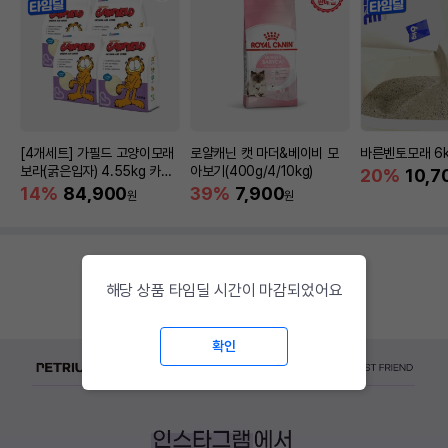
[4개세트] 가필드 고양이모래
로얄캐닌 캣 마더&베이비 모
바른벤토모래 6
보라(굵은입자) 4.55kg 카사
아보기(400g/4/10kg)
20%
10,7
바모래
14%
84,900
39%
7,900
원
원
해당 상품 타임딜 시간이 마감되었어요
확인