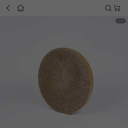
1
/
2