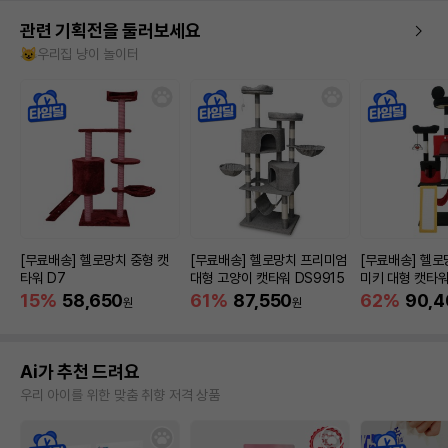
관련 기획전을 둘러보세요
😺우리집 냥이 놀이터
[무료배송] 헬로망치 중형 캣
[무료배송] 헬로망치 프리미엄
[무료배송] 헬로
타워 D7
대형 고양이 캣타워 DS9915
미키 대형 캣타워
15%
58,650
61%
87,550
62%
90,4
원
원
Ai가 추천 드려요
우리 아이를 위한 맞춤 취향 저격 상품