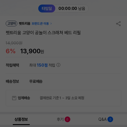
타임딜
00:00:00
남음
고양이
펫트리움
브랜드관 이동
펫트리움 고양이 공놀이 스크래쳐 베드 리필
14,900원
6%
13,900
원
적립혜택
최대
150점
적립
배송정보
무료배송
업체배송
결제완료 기준 1 ~ 3일 소요 예정
상품정보
후기
Q&A
0
0