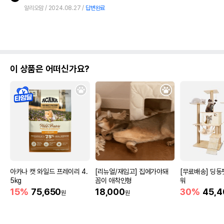
알리오맘
2024.08.27
답변완료
이 상품은 어떠신가요?
아카나 캣 와일드 프레이리 4.
[리뉴얼/재입고] 집에가야돼
[무료배송] 딩동
5kg
꼼이 애착인형
워
15%
75,650
18,000
30%
45,4
원
원