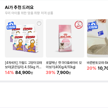
Ai가 추천 드려요
우리 아이를 위한 맞춤 취향 저격 상품
[4개세트] 가필드 고양이모래
로얄캐닌 캣 마더&베이비 모
바른벤토모래 6
보라(굵은입자) 4.55kg 카사
아보기(400g/4/10kg)
20%
10,7
바모래
14%
84,900
39%
7,900
원
원