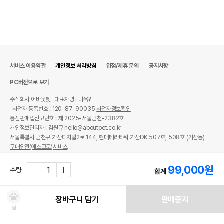
서비스 이용약관
개인정보 처리방침
입점/제휴 문의
공지사항
PC버전으로 보기
주식회사 어바웃펫
대표자명 : 나옥귀
사업자 등록번호 : 120-87-90035
사업자정보확인
통신판매업신고번호 : 제 2025-서울금천-2382호
개인정보관리자 : 김원규 hello@aboutpet.co.kr
서울특별시 금천구 가산디지털2로 144, 현대테라타워 가산DK 507호, 508호 (가산동)
구매안전(에스크로)서비스
© copyright (c) www.aboutpet.co.kr all rights reserved.
99,000
원
수량
합계
장바구니 담기
판매중지
찜