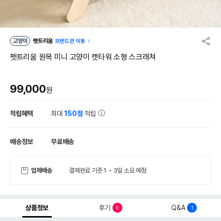
고양이
펫트리움
브랜드관 이동
펫트리움 원목 미니 고양이 캣타워 소형 스크래쳐
99,000
원
적립혜택
최대
150점
적립
배송정보
무료배송
업체배송
결제완료 기준 1 ~ 3일 소요 예정
상품정보
후기
Q&A
0
1