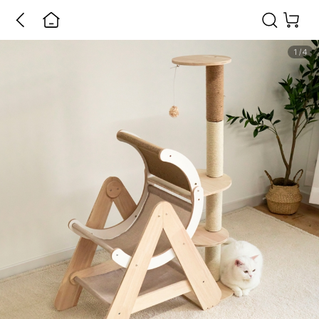
1
/
4