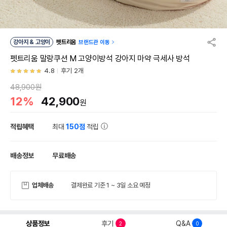
강아지 & 고양이
펫트리움
브랜드관 이동
펫트리움 말랑쿠션 M 고양이방석 강아지 마약 극세사 방석
4.8
후기 2개
48,900원
12%
42,900
원
적립혜택
최대
150점
적립
배송정보
무료배송
업체배송
결제완료 기준 1 ~ 3일 소요 예정
상품정보
후기
Q&A
2
0