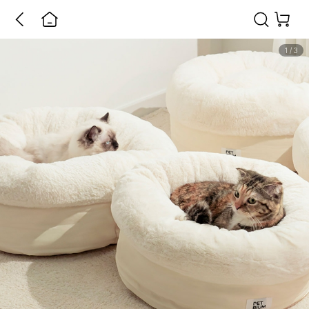
1
/
3