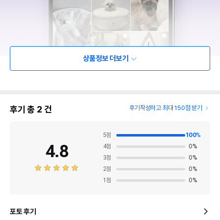
상품정보 더보기
후기 총
2
건
후기작성하고 최대 150점 받기
5
점
100
%
4.8
4
점
0
%
3
점
0
%
2
점
0
%
1
점
0
%
포토 후기