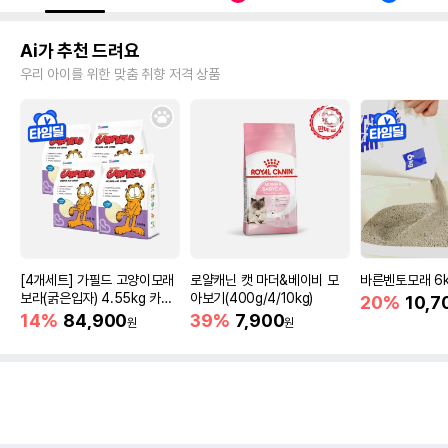
Ai가 추천 드려요
우리 아이를 위한 맞춤 취향 저격 상품
[4개세트] 가필드 고양이모래
로얄캐닌 캣 마더&베이비 모
바른벤토모래 6
보라(굵은입자) 4.55kg 카사
아보기(400g/4/10kg)
20%
10,7
바모래
14%
84,900
39%
7,900
원
원