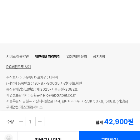
서비스 이용약관
개인정보 처리방침
입점/제휴 문의
공지사항
PC버전으로 보기
주식회사 어바웃펫
대표자명 : 나옥귀
사업자 등록번호 : 120-87-90035
사업자정보확인
통신판매업신고번호 : 제 2025-서울금천-2382호
개인정보관리자 : 김원규 hello@aboutpet.co.kr
서울특별시 금천구 가산디지털2로 144, 현대테라타워 가산DK 507호, 508호 (가산동)
구매안전(에스크로)서비스
© copyright (c) www.aboutpet.co.kr all rights reserved.
42,900
원
수량
합계