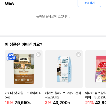
Q&A
문의하기
등록된 문의글이 없습니다.
이 상품은 어떠신가요?
아카나 캣 와일드 프레이리 4.
케어캣 올라이프 고양이 건식
이나바 츄르 참치
5kg
사료 20kg
이어티 80p (SC
15%
75,650
3%
43,200
21%
43,8
원
원