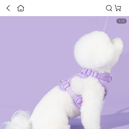
1
/
3