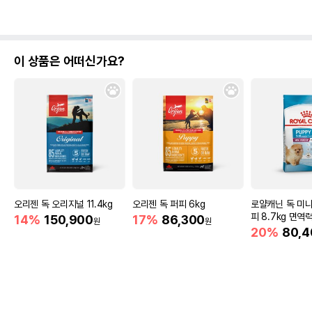
이 상품은 어떠신가요?
오리젠 독 오리지널 11.4kg
오리젠 독 퍼피 6kg
로얄캐닌 독 미니
피 8.7kg 면역
14%
150,900
17%
86,300
원
원
20%
80,4