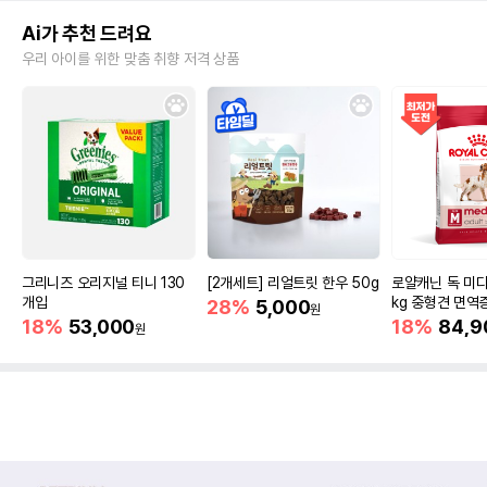
Ai가 추천 드려요
우리 아이를 위한 맞춤 취향 저격 상품
그리니즈 오리지널 티니 130
[2개세트] 리얼트릿 한우 50g
로얄캐닌 독 미디
개입
kg 중형견 면역
28%
5,000
원
18%
53,000
18%
84,9
원