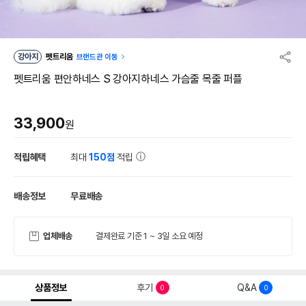
강아지
펫트리움
브랜드관 이동
펫트리움 편안하네스 S 강아지하네스 가슴줄 목줄 퍼플
33,900
원
적립혜택
최대
150점
적립
배송정보
무료배송
업체배송
결제완료 기준 1 ~ 3일 소요 예정
상품정보
후기
Q&A
0
0