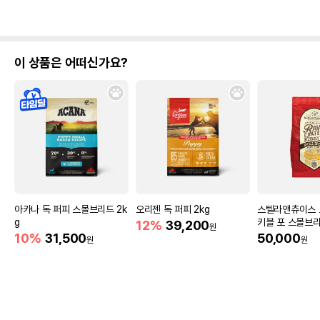
이 상품은 어떠신가요?
아카나 독 퍼피 스몰브리드 2k
오리젠 독 퍼피 2kg
스텔라앤츄이스 
g
키블 포 스몰브리
12%
39,200
원
리 치킨 1.6kg
10%
31,500
50,000
원
원