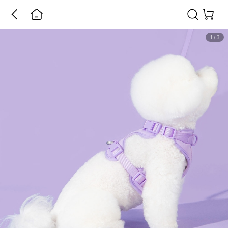
1
/
3