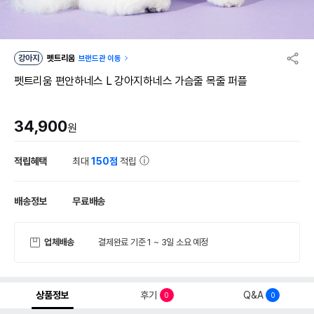
강아지
펫트리움
브랜드관 이동
펫트리움 편안하네스 L 강아지하네스 가슴줄 목줄 퍼플
34,900
원
적립혜택
최대
150점
적립
배송정보
무료배송
업체배송
결제완료 기준 1 ~ 3일 소요 예정
상품정보
후기
Q&A
0
0