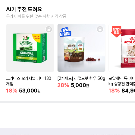
Ai가 추천 드려요
우리 아이를 위한 맞춤 취향 저격 상품
그리니즈 오리지널 티니 130
[2개세트] 리얼트릿 한우 50g
로얄캐닌 독 미디
개입
kg 중형견 면역
28%
5,000
원
18%
53,000
18%
84,9
원