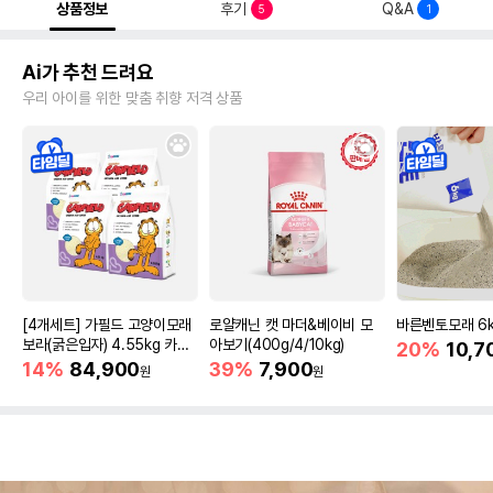
상품정보
후기
Q&A
5
1
Ai가 추천 드려요
우리 아이를 위한 맞춤 취향 저격 상품
[4개세트] 가필드 고양이모래
로얄캐닌 캣 마더&베이비 모
바른벤토모래 6
보라(굵은입자) 4.55kg 카사
아보기(400g/4/10kg)
20%
10,7
바모래
14%
84,900
39%
7,900
원
원