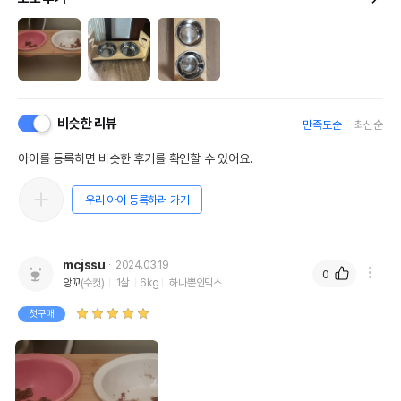
비슷한 리뷰
만족도순
최신순
아이를 등록하면 비슷한 후기를 확인할 수 있어요.
우리 아이 등록하러 가기
mcjssu
2024.03.19
0
앙꼬
(수컷)
1살
6kg
하나뿐인믹스
첫구매