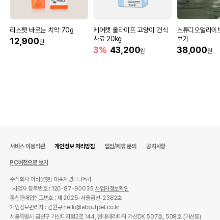
리스펫 바르는 치약 70g
케어캣 올라이프 고양이 건식
스튜디오얼라이브
사료 20kg
보기
12,900
원
3%
43,200
38,000
원
원
서비스 이용약관
개인정보 처리방침
입점/제휴 문의
공지사항
PC버전으로 보기
주식회사 어바웃펫
대표자명 : 나옥귀
사업자 등록번호 : 120-87-90035
사업자정보확인
통신판매업신고번호 : 제 2025-서울금천-2382호
개인정보관리자 : 김원규 hello@aboutpet.co.kr
서울특별시 금천구 가산디지털2로 144, 현대테라타워 가산DK 507호, 508호 (가산동)