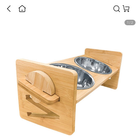
1
/
2