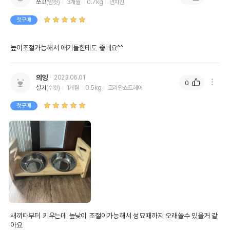
쪼꼬
(암컷)
3개월
0.7kg
먼치킨
첫구매
높이조절가능해서 애기들한테도 좋네요^^
의잉
2023.06.01
0
설기
(수컷)
1개월
0.5kg
코리안쇼트헤어
첫구매
새끼때부터 키우는데 높낮이 조절이가능해서 성묘때까지 오래쓸수 있을거 같
아요
