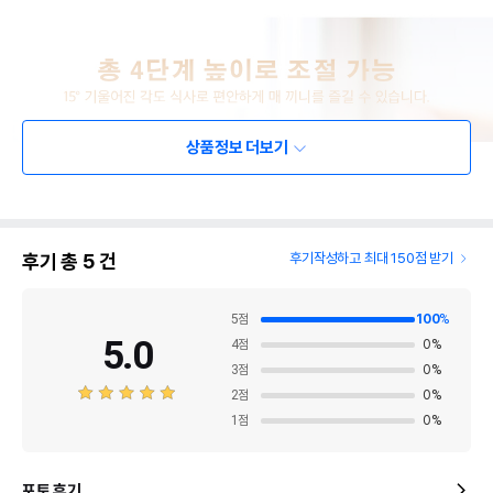
상품정보 더보기
후기 총
5
건
후기작성하고 최대 150점 받기
5
점
100
%
5.0
4
점
0
%
3
점
0
%
2
점
0
%
1
점
0
%
포토 후기