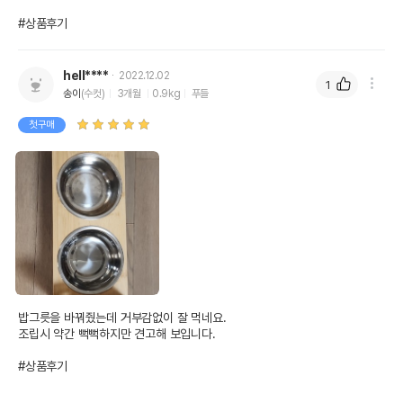
#상품후기
hell****
2022.12.02
1
송이
(수컷)
3개월
0.9kg
푸들
첫구매
밥그릇을 바꿔줬는데 거부감없이 잘 먹네요.

조립시 약간 뻑뻑하지만 견고해 보입니다.

#상품후기