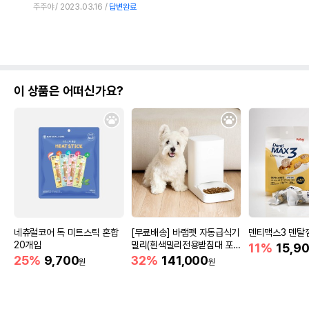
주주야
2023.03.16
답변완료
이 상품은 어떠신가요?
네츄럴코어 독 미트스틱 혼합
[무료배송] 바램펫 자동급식기
덴티맥스3 덴탈껌
20개입
밀리(흰색밀리전용받침대 포
11%
15,9
함)
25%
9,700
32%
141,000
원
원