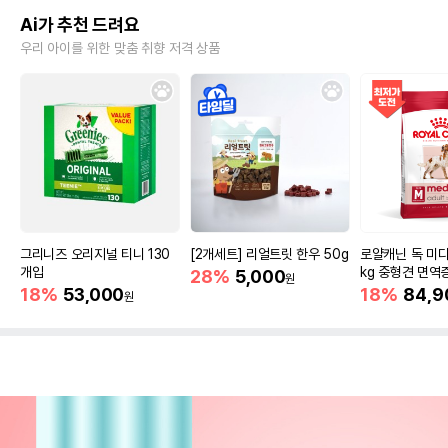
Ai가 추천 드려요
우리 아이를 위한 맞춤 취향 저격 상품
그리니즈 오리지널 티니 130
[2개세트] 리얼트릿 한우 50g
로얄캐닌 독 미디
개입
kg 중형견 면역
28%
5,000
원
18%
53,000
18%
84,9
원