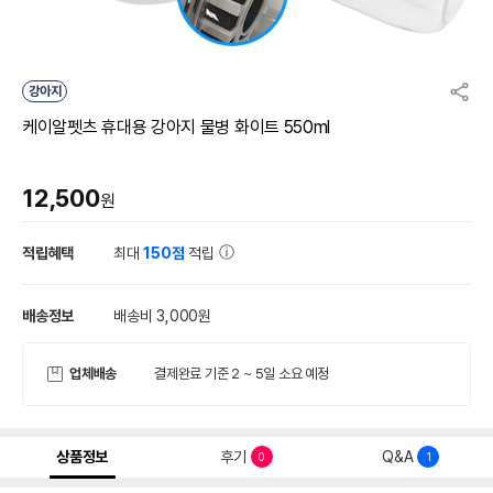
강아지
케이알펫츠 휴대용 강아지 물병 화이트 550ml
12,500
원
적립혜택
최대
150점
적립
배송정보
배송비 3,000원
업체배송
결제완료 기준 2 ~ 5일 소요 예정
상품정보
후기
Q&A
0
1