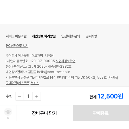
서비스 이용약관
개인정보 처리방침
입점/제휴 문의
공지사항
PC버전으로 보기
주식회사 어바웃펫
대표자명 : 나옥귀
사업자 등록번호 : 120-87-90035
사업자정보확인
통신판매업신고번호 : 제 2025-서울금천-2382호
개인정보관리자 : 김원규 hello@aboutpet.co.kr
서울특별시 금천구 가산디지털2로 144, 현대테라타워 가산DK 507호, 508호 (가산동)
구매안전(에스크로)서비스
© copyright (c) www.aboutpet.co.kr all rights reserved.
12,500
원
수량
합계
장바구니 담기
판매종료
찜