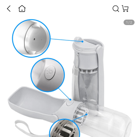
1
/
2