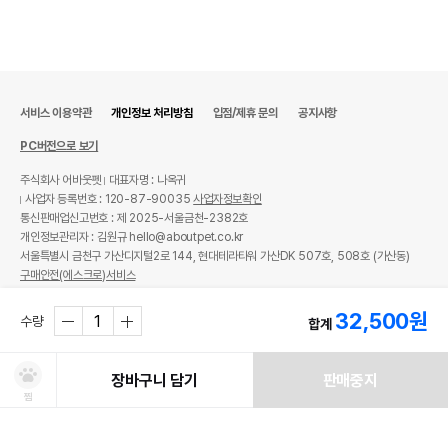
서비스 이용약관
개인정보 처리방침
입점/제휴 문의
공지사항
PC버전으로 보기
주식회사 어바웃펫
대표자명 : 나옥귀
사업자 등록번호 : 120-87-90035
사업자정보확인
통신판매업신고번호 : 제 2025-서울금천-2382호
개인정보관리자 : 김원규 hello@aboutpet.co.kr
서울특별시 금천구 가산디지털2로 144, 현대테라타워 가산DK 507호, 508호 (가산동)
구매안전(에스크로)서비스
© copyright (c) www.aboutpet.co.kr all rights reserved.
32,500
원
수량
합계
장바구니 담기
판매중지
찜
쿠폰보기
적립혜택
취소/ 교환/ 환불
유통기한 임박 상품
최저가 도전 상품