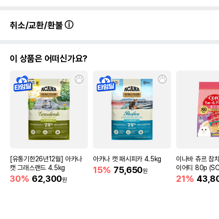
취소/교환/환불
이 상품은 어떠신가요?
[유통기한26년12월] 아카나
아카나 캣 패시피카 4.5kg
이나바 츄르 참치
캣 그래스랜드 4.5kg
이어티 80p (SC
15%
75,650
원
30%
62,300
21%
43,8
원