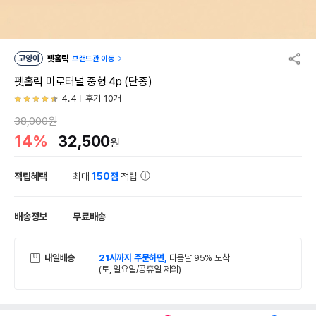
고양이
펫홀릭
브랜드관 이동
펫홀릭 미로터널 중형 4p (단종)
4.4
후기 10개
38,000원
14%
32,500
원
적립혜택
최대
150점
적립
배송정보
무료배송
내일배송
21시까지 주문하면,
다음날 95% 도착
(토, 일요일/공휴일 제외)