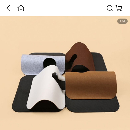
1
/
4