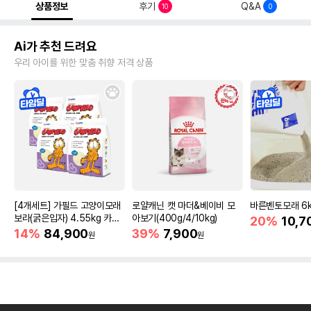
상품정보
후기
Q&A
10
0
Ai가 추천 드려요
우리 아이를 위한 맞춤 취향 저격 상품
[4개세트] 가필드 고양이모래
로얄캐닌 캣 마더&베이비 모
바른벤토모래 6
보라(굵은입자) 4.55kg 카사
아보기(400g/4/10kg)
20%
10,7
바모래
14%
84,900
39%
7,900
원
원