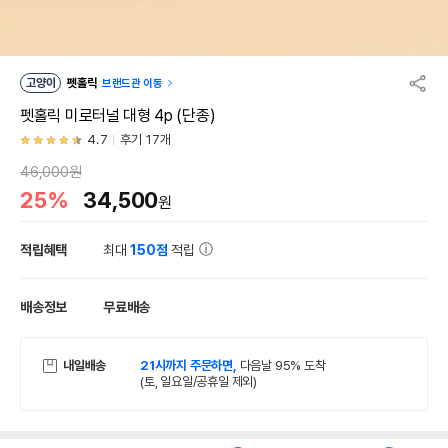
고양이
펫홀릭
브랜드관 이동
펫홀릭 미로터널 대형 4p (단종)
4.7
후기 17개
46,000원
25%
34,500
원
적립혜택
최대
150점
적립
배송정보
무료배송
내일배송
21시까지 주문하면,
다음날 95% 도착
(토, 일요일/공휴일 제외)