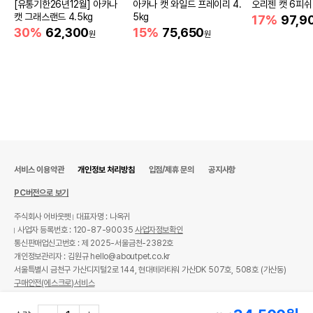
[유통기한26년12월] 아카나
아카나 캣 와일드 프레이리 4.
오리젠 캣 6피쉬 
캣 그래스랜드 4.5kg
5kg
17%
97,9
30%
62,300
15%
75,650
원
원
서비스 이용약관
개인정보 처리방침
입점/제휴 문의
공지사항
PC버전으로 보기
주식회사 어바웃펫
대표자명 : 나옥귀
사업자 등록번호 : 120-87-90035
사업자정보확인
통신판매업신고번호 : 제 2025-서울금천-2382호
개인정보관리자 : 김원규 hello@aboutpet.co.kr
서울특별시 금천구 가산디지털2로 144, 현대테라타워 가산DK 507호, 508호 (가산동)
구매안전(에스크로)서비스
© copyright (c) www.aboutpet.co.kr all rights reserved.