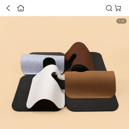
1
/
4