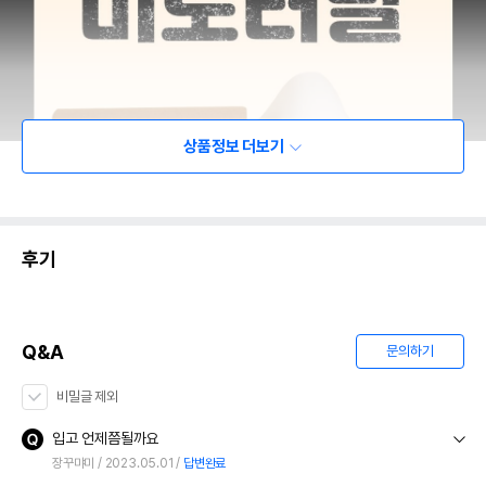
상품정보 더보기
후기
Q&A
문의하기
비밀글 제외
입고 언제쯤될까요
장꾸먀미
2023.05.01
답변완료