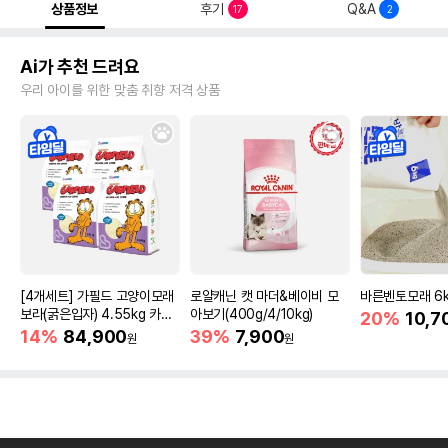
상품정보
후기
Q&A
17
2
Ai가 추천 드려요
우리 아이를 위한 맞춤 취향 저격 상품
[4개세트] 가필드 고양이모래
로얄캐닌 캣 마더&베이비 모
바른벤토모래 6
보라(굵은입자) 4.55kg 카사
아보기(400g/4/10kg)
20%
10,7
바모래
14%
84,900
39%
7,900
원
원