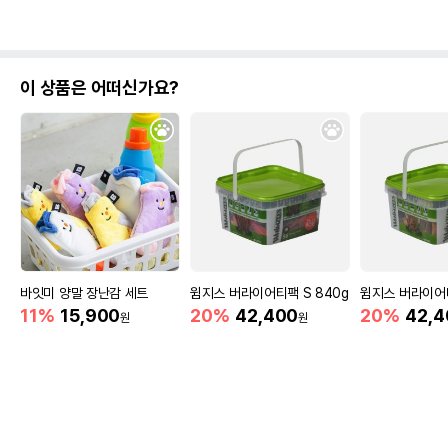
이 상품은 어떠신가요?
바잇미 양말 장난감 세트
윔지스 버라이어티팩 S 840g
윔지스 버라이어티
11%
15,900
20%
42,400
20%
42,4
원
원