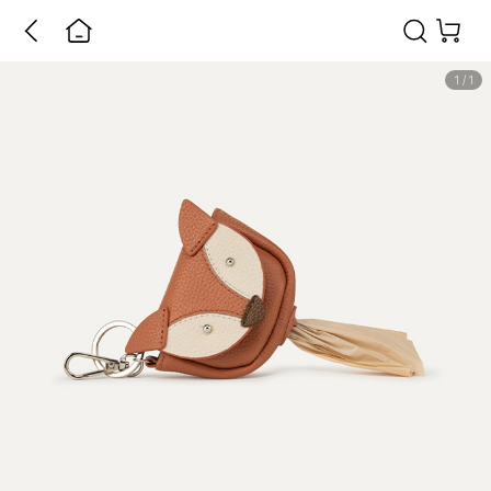
1
/
1