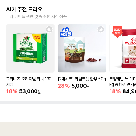
Ai가 추천 드려요
우리 아이를 위한 맞춤 취향 저격 상품
그리니즈 오리지널 티니 130
[2개세트] 리얼트릿 한우 50g
로얄캐닌 독 미디
개입
kg 중형견 면역
28%
5,000
원
18%
53,000
18%
84,9
원