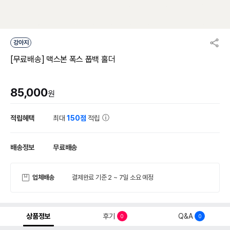
강아지
[무료배송] 맥스본 폭스 풉백 홀더
85,000
원
적립혜택
최대
150점
적립
배송정보
무료배송
업체배송
결제완료 기준 2 ~ 7일 소요 예정
상품정보
후기
Q&A
0
0