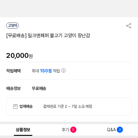
고양이
[무료배송] 밀크앤페퍼 물고기 고양이 장난감
20,000
원
적립혜택
최대
150점
적립
배송정보
무료배송
업체배송
결제완료 기준 2 ~ 7일 소요 예정
상품정보
후기
Q&A
0
0