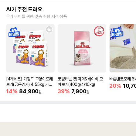
Ai가 추천 드려요
우리 아이를 위한 맞춤 취향 저격 상품
[4개세트] 가필드 고양이모래
로얄캐닌 캣 마더&베이비 모
바른벤토모래 6
보라(굵은입자) 4.55kg 카사
아보기(400g/4/10kg)
20%
10,7
바모래
14%
84,900
39%
7,900
원
원