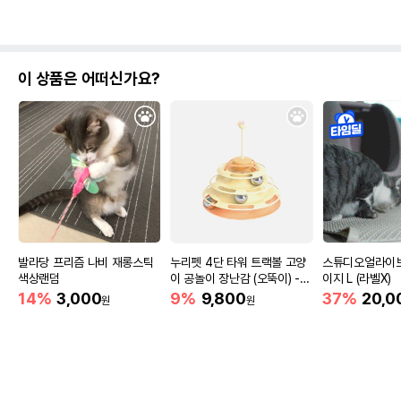
이 상품은 어떠신가요?
발라당 프리즘 나비 재롱스틱
누리펫 4단 타워 트랙볼 고양
스튜디오얼라이브
색상랜덤
이 공놀이 장난감 (오뚝이) -
이지 L (라벨X)
라이트 옐로우
14%
3,000
9%
9,800
37%
20,0
원
원