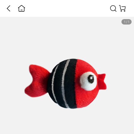
1
/
1