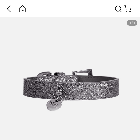
1
/
1