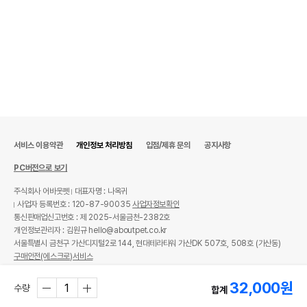
서비스 이용약관
개인정보 처리방침
입점/제휴 문의
공지사항
PC버전으로 보기
주식회사 어바웃펫
대표자명 : 나옥귀
사업자 등록번호 : 120-87-90035
사업자정보확인
통신판매업신고번호 : 제 2025-서울금천-2382호
개인정보관리자 : 김원규 hello@aboutpet.co.kr
서울특별시 금천구 가산디지털2로 144, 현대테라타워 가산DK 507호, 508호 (가산동)
구매안전(에스크로)서비스
© copyright (c) www.aboutpet.co.kr all rights reserved.
32,000
원
수량
합계