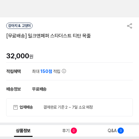
강아지 & 고양이
[무료배송] 밀크앤페퍼 스타더스트 티탄 목줄
32,000
원
적립혜택
최대
150점
적립
배송정보
무료배송
업체배송
결제완료 기준 2 ~ 7일 소요 예정
상품정보
후기
Q&A
0
0