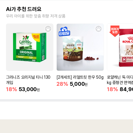
Ai가 추천 드려요
우리 아이를 위한 맞춤 취향 저격 상품
그리니즈 오리지널 티니 130
[2개세트] 리얼트릿 한우 50g
로얄캐닌 독 미디
개입
kg 중형견 면역
28%
5,000
원
18%
53,000
18%
84,9
원