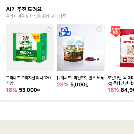
Ai가 추천 드려요
우리 아이를 위한 맞춤 취향 저격 상품
그리니즈 오리지널 티니 130
[2개세트] 리얼트릿 한우 50g
로얄캐닌 독 미디
개입
kg 중형견 면역
28%
5,000
원
18%
53,000
18%
84,9
원