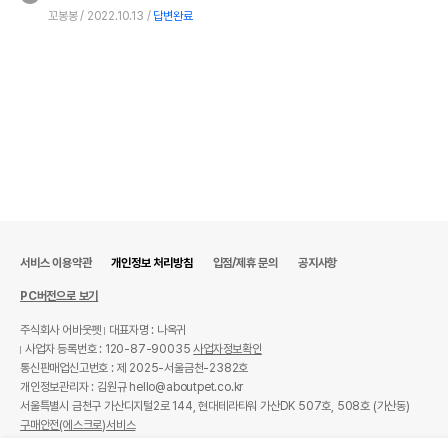
꼬봉봉
2022.10.13
답변완료
서비스 이용약관
개인정보 처리방침
입점/제휴 문의
공지사항
PC버전으로 보기
주식회사 어바웃펫
대표자명 : 나옥귀
사업자 등록번호 : 120-87-90035
사업자정보확인
통신판매업신고번호 : 제 2025-서울금천-2382호
개인정보관리자 : 김원규 hello@aboutpet.co.kr
서울특별시 금천구 가산디지털2로 144, 현대테라타워 가산DK 507호, 508호 (가산동)
구매안전(에스크로)서비스