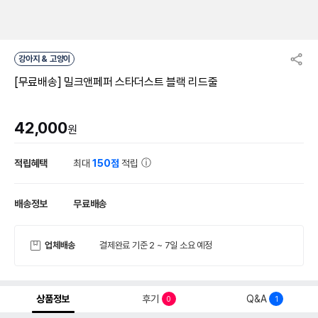
강아지 & 고양이
[무료배송] 밀크앤페퍼 스타더스트 블랙 리드줄
42,000
원
적립혜택
최대
150점
적립
배송정보
무료배송
업체배송
결제완료 기준 2 ~ 7일 소요 예정
상품정보
후기
Q&A
0
1