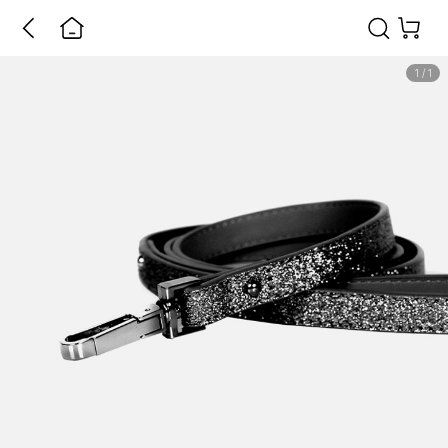
1
/
1