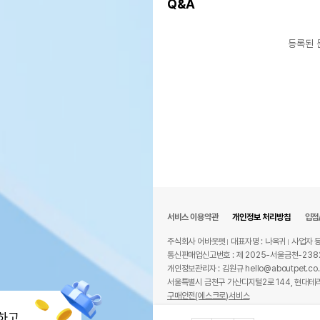
Q&A
등록된 
서비스 이용약관
개인정보 처리방침
입점
주식회사 어바웃펫
대표자명 : 나옥귀
사업자 등
통신판매업신고번호 : 제 2025-서울금천-238
개인정보관리자 : 김원규 hello@aboutpet.co.
서울특별시 금천구 가산디지털2로 144, 현대테라
구매안전(에스크로)서비스
© copyright (c) www.aboutpet.co.kr all r
하고