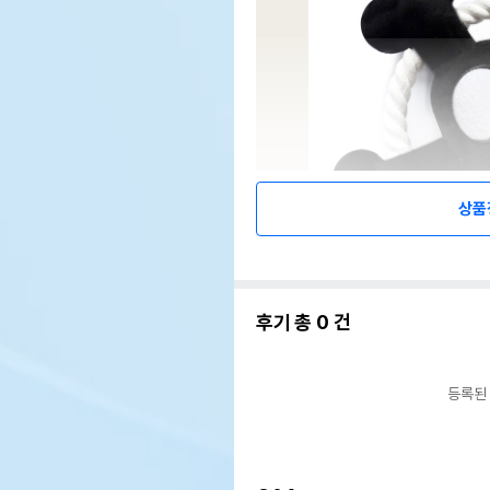
상품
후기 총
0
건
등록된