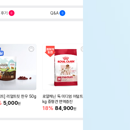
후기
Q&A
0
0
세트] 리얼트릿 한우 50g
로얄캐닌 독 미디엄 어덜트 10
오리젠 독 스몰브리드 4
kg 중형견 면역증진
%
5,000
15%
75,400
원
원
18%
84,900
원