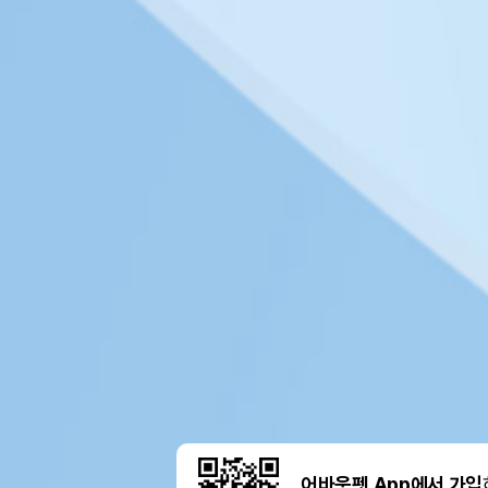
어바웃펫 App에서 가입