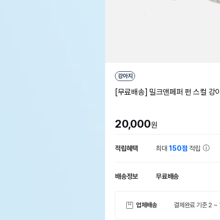
강아지
[무료배송] 밀크앤페퍼 펀 스컬 강
20,000
원
적립혜택
최대
150점
적립
배송정보
무료배송
업체배송
결제완료 기준 2 ~