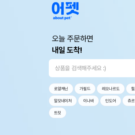
오늘 주문하면
내일 도착!
로얄캐닌
가필드
레오나르도
힐
알모네이처
이나바
인도어
츄르
트릿