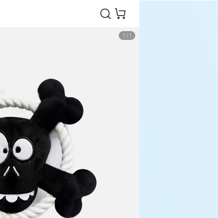
1
/
1