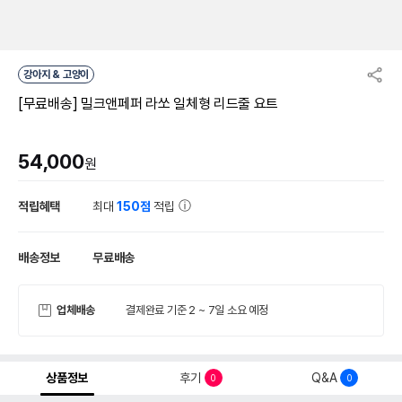
강아지 & 고양이
[무료배송] 밀크앤페퍼 라쏘 일체형 리드줄 요트
54,000
원
적립혜택
최대
150점
적립
배송정보
무료배송
업체배송
결제완료 기준 2 ~ 7일 소요 예정
상품정보
후기
Q&A
0
0