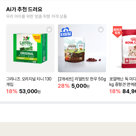
Ai가 추천 드려요
우리 아이를 위한 맞춤 취향 저격 상품
그리니즈 오리지널 티니 130
[2개세트] 리얼트릿 한우 50g
로얄캐닌 독 미디
개입
kg 중형견 면역
28%
5,000
원
18%
53,000
18%
84,9
원