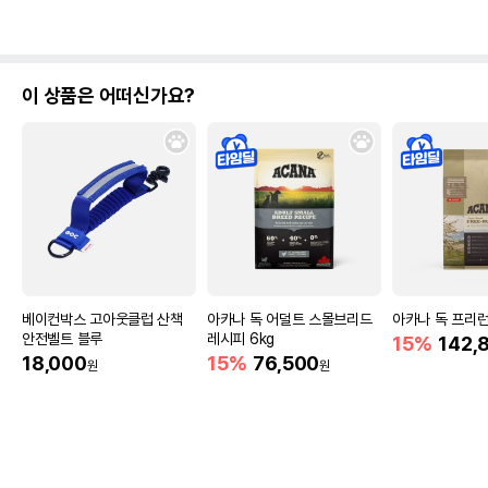
이 상품은 어떠신가요?
베이컨박스 고아웃클럽 산책
아카나 독 어덜트 스몰브리드
아카나 독 프리런 
안전벨트 블루
레시피 6kg
15%
142,
18,000
15%
76,500
원
원