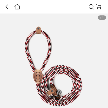
1
/
1