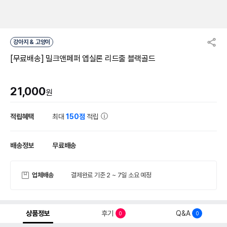
강아지 & 고양이
[무료배송] 밀크앤페퍼 엡실론 리드줄 블랙골드
21,000
원
적립혜택
최대
150점
적립
배송정보
무료배송
업체배송
결제완료 기준 2 ~ 7일 소요 예정
상품정보
후기
Q&A
0
0