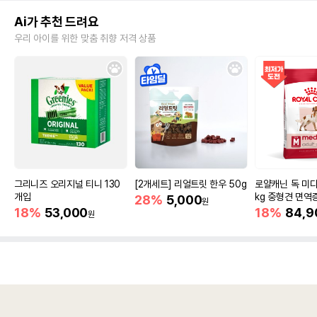
Ai가 추천 드려요
우리 아이를 위한 맞춤 취향 저격 상품
그리니즈 오리지널 티니 130
[2개세트] 리얼트릿 한우 50g
로얄캐닌 독 미디
개입
kg 중형견 면역
28%
5,000
원
18%
53,000
18%
84,9
원