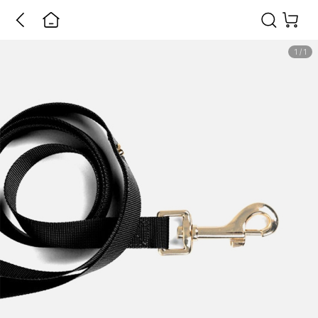
1
/
1