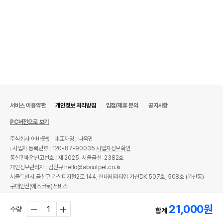
서비스 이용약관
개인정보 처리방침
입점/제휴 문의
공지사항
PC버전으로 보기
주식회사 어바웃펫
대표자명 : 나옥귀
사업자 등록번호 : 120-87-90035
사업자정보확인
통신판매업신고번호 : 제 2025-서울금천-2382호
개인정보관리자 : 김원규 hello@aboutpet.co.kr
서울특별시 금천구 가산디지털2로 144, 현대테라타워 가산DK 507호, 508호 (가산동)
구매안전(에스크로)서비스
© copyright (c) www.aboutpet.co.kr all rights reserved.
21,000
원
수량
합계