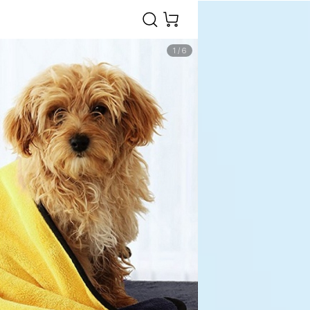
1
/
6