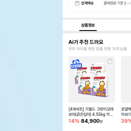
업체배송
결제완료 기준 2 ~
상품정보
Ai가 추천 드려요
우리 아이를 위한 맞춤 취향 저격 상품
[4개세트] 가필드 고양이모래
로얄캐
보라(굵은입자) 4.55kg 카사
아보기(
바모래
14%
84,900
39
원