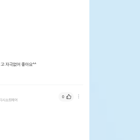
 자극없어 좋아요^^

0
티시쇼트헤어