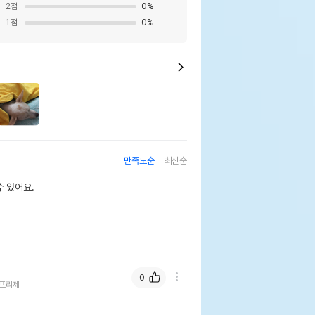
2
점
0
%
1
점
0
%
만족도순
최신순
 있어요.
0
프리제