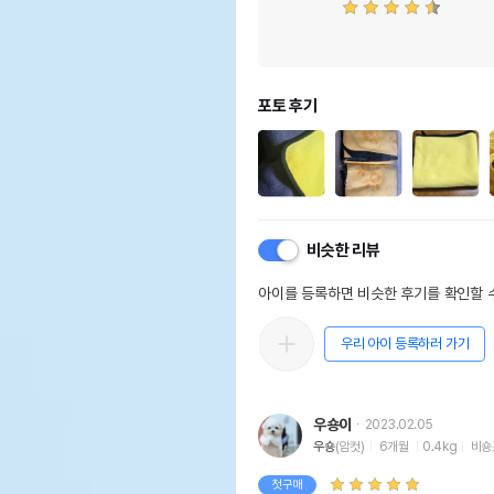
포토 후기
비슷한 리뷰
아이를 등록하면 비슷한 후기를 확인할 수
우리 아이 등록하러 가기
우숑이
2023.02.05
우숑
(암컷)
6개월
0.4kg
비숑
첫구매