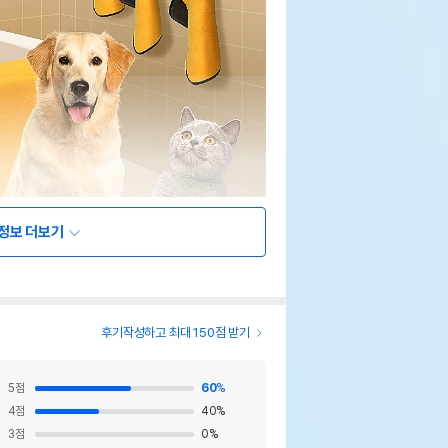
정보 더보기
후기작성하고 최대 150점 받기
5
점
60
%
4
점
40
%
3
점
0
%