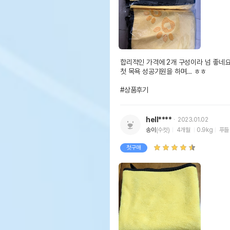
합리적인 가격에 2개 구성이라 넘 좋네요!
첫 목욕 성공기원을 하며… ㅎㅎ

#상품후기
hell****
2023.01.02
송이
(수컷)
4개월
0.9kg
푸들
첫구매