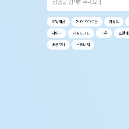
로얄캐닌
20%추가쿠폰
가필드
지위픽
가필드그린
나우
로얄캐
바른모래
스크래쳐