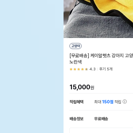
고양이
[무료배송] 케이알펫츠 강아지 고양이
노란색
4.3
후기 5개
15,000
원
적립혜택
최대
150점
적립
배송정보
무료배송