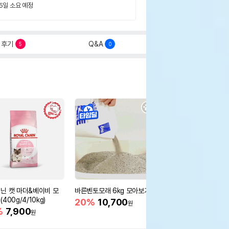
 5일 소요 예정
후기
Q&A
5
0
닌 캣 마더&베이비 모
바른벤토모래 6kg 모아보기
로얄캐닌 캣 인도어 4k
400g/4/10kg)
새 감소
20%
10,700
원
%
7,900
16%
55,000
원
원