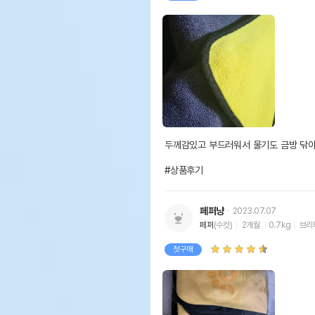
두께감있고 부드러워서 물기도 금방 닦이고
#상품후기
페퍼냥
2023.07.07
페퍼
(수컷)
2개월
0.7kg
브리
첫구매