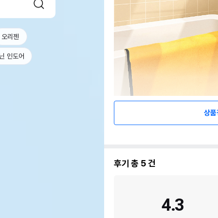
오리젠
닌 인도어
상품
후기 총
5
건
4.3