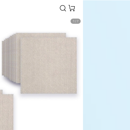
1
/
7