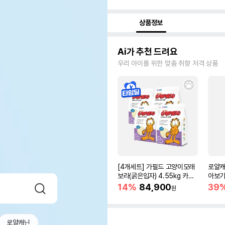
상품정보
Ai가 추천 드려요
우리 아이를 위한 맞춤 취향 저격 상품
[4개세트] 가필드 고양이모래
로얄캐
보라(굵은입자) 4.55kg 카사
아보기(
바모래
14%
84,900
39
원
로얄캐닌