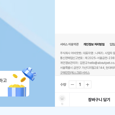
서비스 이용약관
개인정보 처리방침
입점
주식회사 어바웃펫
대표자명 : 나옥귀
사업자 등
통신판매업신고번호 : 제 2025-서울금천-238
개인정보관리자 : 김원규 hello@aboutpet.co.
서울특별시 금천구 가산디지털2로 144, 현대테라
구매안전(에스크로)서비스
© copyright (c) www.aboutpet.co.kr all r
하고
수량
장바구니 담기
찜