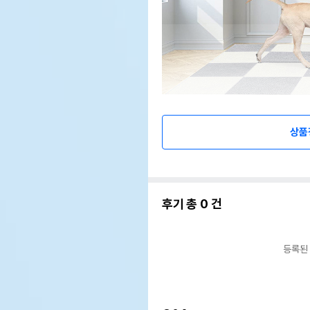
상품
후기 총
0
건
등록된