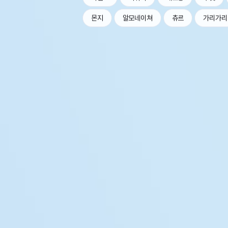
몬지
알모네이쳐
츄르
가리가리