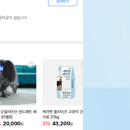
문의하기
문의글이 없습니다.
오얼라이브 샌드매트 베
케어캣 올라이프 고양이 건식
[무료배송] 두잇 실리콘
 (라벨X)
사료 20kg
트 브러쉬
%
20,000
3%
43,200
40%
24,900
원
원
원