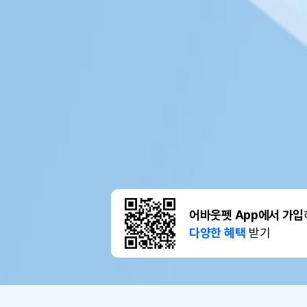
어바웃펫 App에서 가입
다양한 혜택
받기