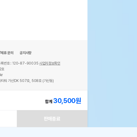
/제휴 문의
공지사항
록번호 : 120-87-90035
사업자정보확인
2호
kr
타워 가산DK 507호, 508호 (가산동)
ights reserved.
30,500
원
합계
판매종료