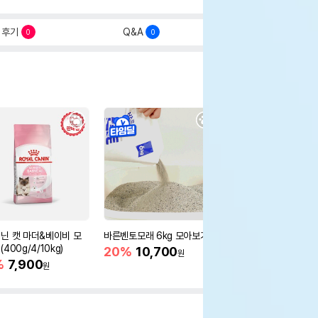
후기
Q&A
0
0
닌 캣 마더&베이비 모
바른벤토모래 6kg 모아보기
로얄캐닌 캣 인도어 4k
400g/4/10kg)
새 감소
20%
10,700
원
%
7,900
16%
55,000
원
원