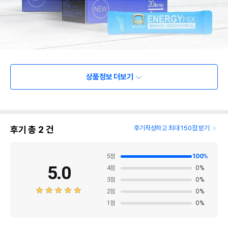
상품정보 더보기
후기 총
2
건
후기작성하고 최대 150점 받기
5
점
100
%
5.0
4
점
0
%
3
점
0
%
2
점
0
%
1
점
0
%