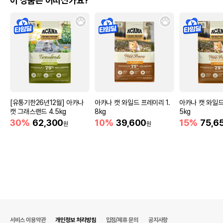
이 상품은 어떠신가요?
[유통기한26년12월] 아카나
아카나 캣 와일드 프레이리 1.
아카나 캣 와일드
캣 그래스랜드 4.5kg
8kg
5kg
30%
62,300
10%
39,600
15%
75,6
원
원
서비스 이용약관
개인정보 처리방침
입점/제휴 문의
공지사항