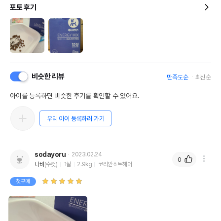
포토 후기
비슷한 리뷰
만족도순
최신순
아이를 등록하면 비슷한 후기를 확인할 수 있어요.
우리 아이 등록하러 가기
sodayoru
2023.02.24
0
나비
(수컷)
1살
2.9kg
코리안쇼트헤어
첫구매