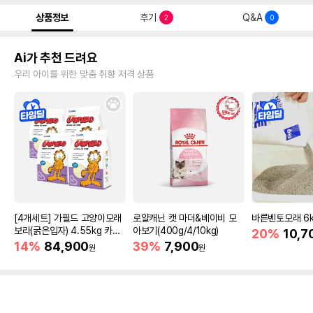
상품정보
후기
Q&A
2
0
Ai가 추천 드려요
우리 아이를 위한 맞춤 취향 저격 상품
[4개세트] 가필드 고양이모래
로얄캐닌 캣 마더&베이비 모
바른벤토모래 6
보라(굵은입자) 4.55kg 카사
아보기(400g/4/10kg)
20%
10,7
바모래
14%
84,900
39%
7,900
원
원