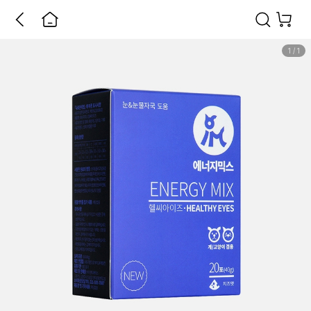
1
/
1