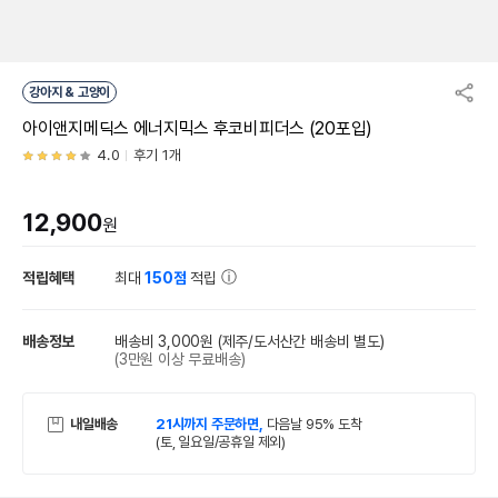
강아지 & 고양이
아이앤지메딕스 에너지믹스 후코비피더스 (20포입)
4.0
후기 1개
12,900
원
적립혜택
최대
150점
적립
배송정보
배송비 3,000원
(제주/도서산간 배송비 별도)
(3만원 이상 무료배송)
내일배송
21시까지 주문하면,
다음날 95% 도착
(토, 일요일/공휴일 제외)