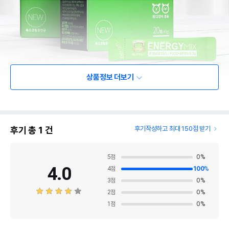
상품정보 더보기
후기 총
1
건
후기작성하고 최대 150점 받기
5
점
0
%
4.0
4
점
100
%
3
점
0
%
2
점
0
%
1
점
0
%