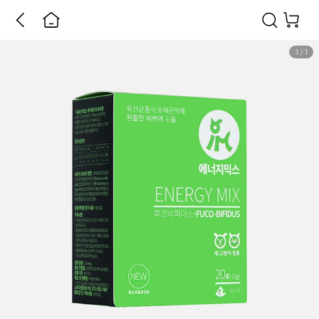
1
/
1