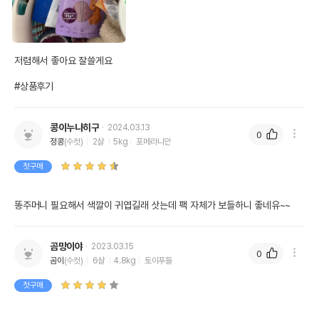
저렴해서 좋아요 잘쓸게요

#상품후기
콩이누나히구
2024.03.13
0
정콩
(수컷)
2살
5kg
포메라니안
첫구매
똥주머니 필요해서 색깔이 귀엽길래 삿는데 팩 자체가 보들하니 좋네유~~
곰망이야
2023.03.15
0
곰이
(수컷)
6살
4.8kg
토이푸들
첫구매