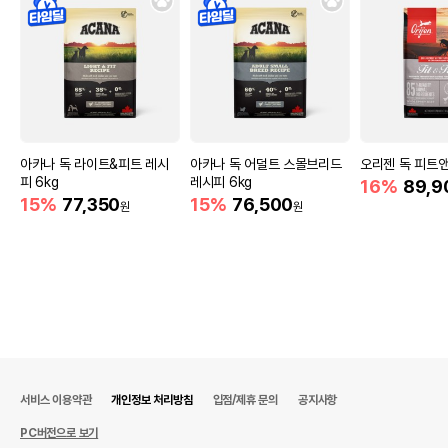
아카나 독 라이트&피트 레시
아카나 독 어덜트 스몰브리드
오리젠 독 피트앤
피 6kg
레시피 6kg
16%
89,9
15%
77,350
15%
76,500
원
원
서비스 이용약관
개인정보 처리방침
입점/제휴 문의
공지사항
PC버전으로 보기