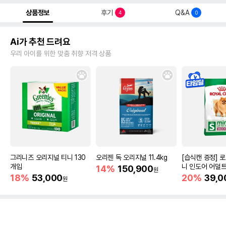
상품정보
후기
Q&A
4
0
Ai가 추천 드려요
우리 아이를 위한 맞춤 취향 저격 상품
그리니즈 오리지널 티니 130
오리젠 독 오리지널 11.4kg
[습식캔 증정] 
개입
니 인도어 어덜트
14%
150,900
원
건강
18%
53,000
20%
39,0
원