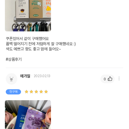
쿠폰있어서 같이 구매했어요

풉백 떨어지기 전에 저렴하게 잘 구매했네요 :)

색도 예쁘고 향도 좋고 맘에 들어오~

#상품후기
에가질
2023.02.13
0
첫구매