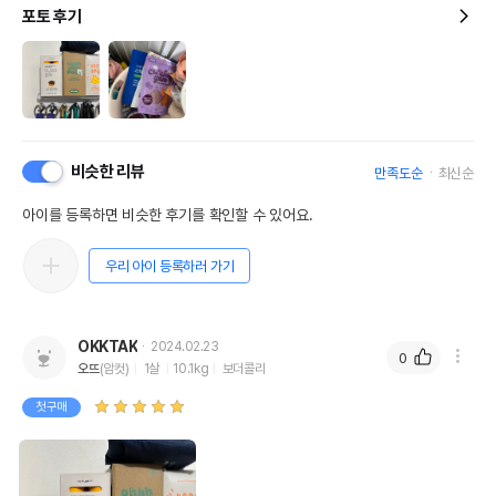
포토 후기
비슷한 리뷰
만족도순
최신순
아이를 등록하면 비슷한 후기를 확인할 수 있어요.
우리 아이 등록하러 가기
OKKTAK
2024.02.23
0
오뜨
(암컷)
1살
10.1kg
보더콜리
첫구매