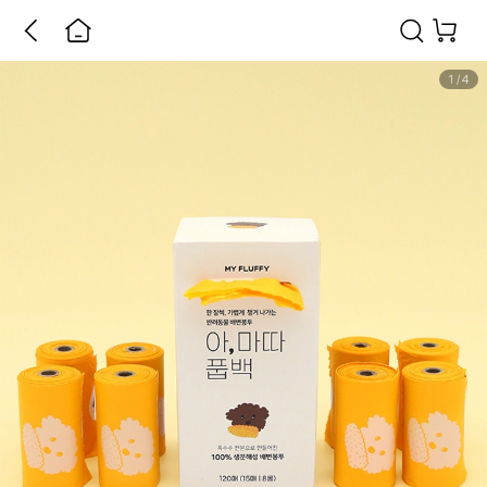
1
/
4