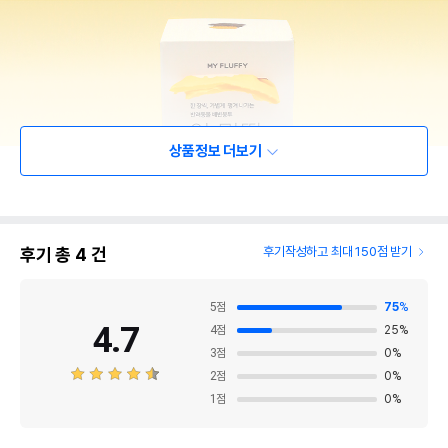
상품정보 더보기
후기 총
4
건
후기작성하고 최대 150점 받기
5
점
75
%
4.7
4
점
25
%
3
점
0
%
2
점
0
%
1
점
0
%