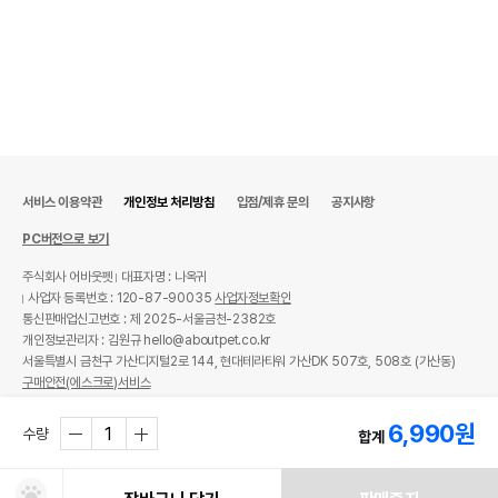
상품 필수 정보
품명 및 모델명
캣처 모래탈취제 핑크 플로랄
서비스 이용약관
개인정보 처리방침
입점/제휴 문의
공지사항
법에 의한 인증,허가 등을
PC버전으로 보기
상품상세설명 참조
받았음을 확인할수 있는
경우 그에 대한 사항
주식회사 어바웃펫
대표자명 : 나옥귀
사업자 등록번호 : 120-87-90035
사업자정보확인
제조국 또는 원산지
중국
통신판매업신고번호 : 제 2025-서울금천-2382호
개인정보관리자 : 김원규 hello@aboutpet.co.kr
제조자,수입품의 경우
서울특별시 금천구 가산디지털2로 144, 현대테라타워 가산DK 507호, 508호 (가산동)
캣처
수입자를 함께 표기
구매안전(에스크로)서비스
© copyright (c) www.aboutpet.co.kr all rights reserved.
AS책임자와 전화번호
6,990
원
어바웃펫 // 1644-9601
또는 소비자상담 관련
수량
합계
전화번호
유통기한이 최소 2026.12.04이거나 그