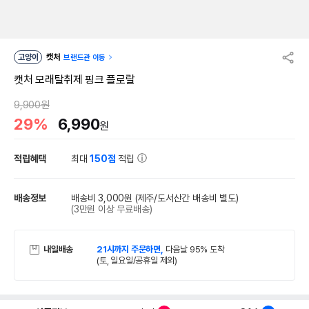
고양이
캣처
브랜드관 이동
캣처 모래탈취제 핑크 플로랄
9,900원
29%
6,990
원
적립혜택
최대
150점
적립
배송정보
배송비 3,000원
(제주/도서산간 배송비 별도)
(3만원 이상 무료배송)
내일배송
21시까지 주문하면,
다음날 95% 도착
(토, 일요일/공휴일 제외)