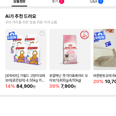
상품정보
후기
Q&A
0
0
Ai가 추천 드려요
우리 아이를 위한 맞춤 취향 저격 상품
[4개세트] 가필드 고양이모래
로얄캐닌 캣 마더&베이비 모
바른벤토모래 6
보라(굵은입자) 4.55kg 카사
아보기(400g/4/10kg)
20%
10,7
바모래
14%
84,900
39%
7,900
원
원