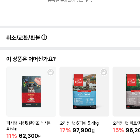
등록된 문의글이 없습니다.
취소/교환/환불
이 상품은 어떠신가요?
퍼시캣 치킨&칠면조 레시피
오리젠 캣 6피쉬 5.4kg
오리젠 캣 피트앤
4.5kg
17%
97,900
15%
96,2
원
11%
62,300
원