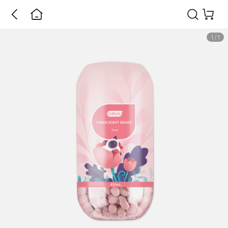
1
/
1