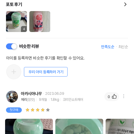
포토 후기
4
비슷한 리뷰
만족도순
최신순
아이를 등록하면 비슷한 후기를 확인할 수 있어요.
우리 아이 등록하러 가기
아카시아나무
2023.06.09
0
체리
(암컷)
9개월
1.8kg
코리안쇼트헤어
첫구매