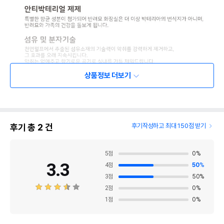
상품정보 더보기
후기 총
2
건
후기작성하고 최대 150점 받기
5
점
0
%
3.3
4
점
50
%
3
점
50
%
2
점
0
%
1
점
0
%