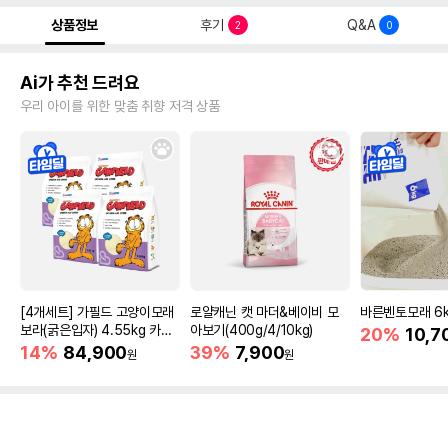
상품정보
후기
Q&A
2
0
Ai가 추천 드려요
우리 아이를 위한 맞춤 취향 저격 상품
[4개세트] 가필드 고양이모래
로얄캐닌 캣 마더&베이비 모
바른벤토모래 6
보라(굵은입자) 4.55kg 카사
아보기(400g/4/10kg)
20%
10,7
바모래
14%
84,900
39%
7,900
원
원