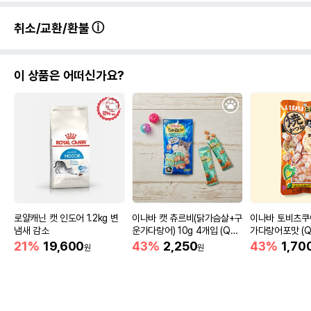
취소/교환/환불
이 상품은 어떠신가요?
로얄캐닌 캣 인도어 1.2kg 변
이나바 캣 츄르비(닭가슴살+구
이나바 토비츠
냄새 감소
운가다랑어) 10g 4개입 (QS
가다랑어포맛 (QS
C-273)
21%
19,600
43%
2,250
43%
1,70
원
원