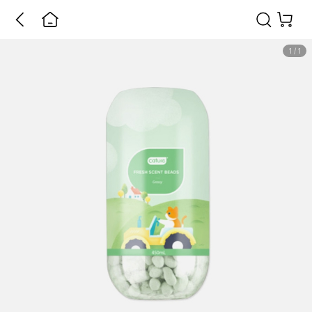
1
/
1