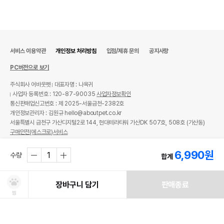
서비스 이용약관
개인정보 처리방침
입점/제휴 문의
공지사항
PC버전으로 보기
주식회사 어바웃펫
대표자명 : 나옥귀
사업자 등록번호 : 120-87-90035
사업자정보확인
통신판매업신고번호 : 제 2025-서울금천-2382호
개인정보관리자 : 김원규 hello@aboutpet.co.kr
서울특별시 금천구 가산디지털2로 144, 현대테라타워 가산DK 507호, 508호 (가산동)
구매안전(에스크로)서비스
© copyright (c) www.aboutpet.co.kr all rights reserved.
6,990
원
수량
합계
장바구니 담기
판매종료
찜
처방사료 주문 시 확인해주세요!
쿠폰보기
적립혜택
취소/ 교환/ 환불
유통기한 임박 상품
최저가 도전 상품
AI검색
AI검색