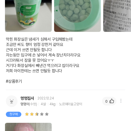
막힌 화장실은 냄새가 심해서 구입해봤는데

조금만 써도 향이 엄청 강한거 같아요

상품 필수 정보
근데 이거 쓰면 안될듯 합니다

자는동안 입구에 손 넣어서 계속 장난치더라구요

품명 및 모델명
캣처 모래탈취제 그린 그라스
시끄러워서 잠을 못 잤어요ㅜㅜ

거기다 화장실에서 빼낸건 먹으려고 씹더라구요

법에 의한 인증,허가 등을
저희 아이한테는 쓰면 안될듯 합니다

상품상세설명 참조
받았음을 확인할수 있는
경우 그에 대한 사항
#상품후기
제조국 또는 원산지
중국
멍멍집사
2022.12.24
제조자,수입품의 경우
0
캣처
수입자를 함께 표기
멍멍이
(수컷)
4살
4kg
노르웨이숲고양이
AS책임자와 전화번호
첫구매
어바웃펫 // 1644-9601
또는 소비자상담 관련
전화번호