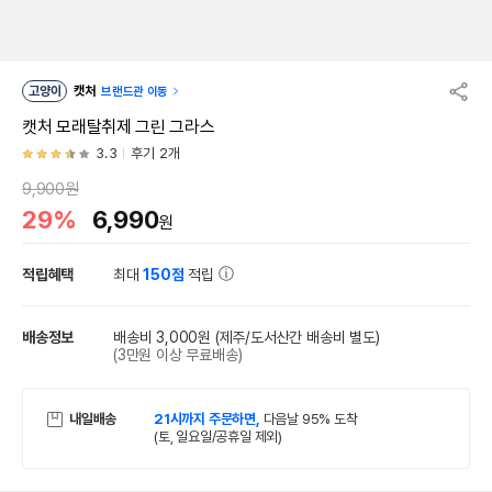
고양이
캣처
브랜드관 이동
캣처 모래탈취제 그린 그라스
3.3
후기 2개
9,900원
29%
6,990
원
적립혜택
최대
150점
적립
배송정보
배송비 3,000원
(제주/도서산간 배송비 별도)
(3만원 이상 무료배송)
내일배송
21시까지 주문하면,
다음날 95% 도착
(토, 일요일/공휴일 제외)