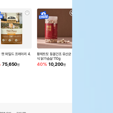
 캣 와일드 프레이리 4.
황제트릿 동결건조 유산균 간
황제트릿 동결건조 유산
식 닭가슴살 110g
식 북어 80g
%
75,650
40%
10,200
30%
12,600
원
원
원