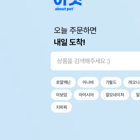
오늘 주문하면
내일 도착!
로얄캐닌
이나바
가필드
레오나
아보덤
아이시아
알모네이처
알
지위픽