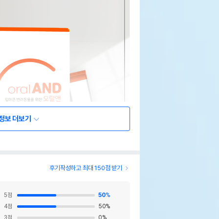
정보 더보기
후기작성하고 최대 150점 받기
5
점
50
%
4
점
50
%
3
점
0
%