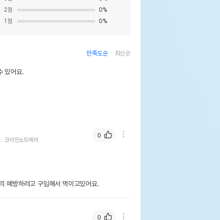
2
점
0
%
1
점
0
%
만족도순
최신순
 있어요.
0
코리안쇼트헤어
0