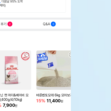
,
다음날 95% 도착
제외)
후기
Q&A
2
0
닌 캣 마더&베이비 모
바른벤토모래 6kg 모아보기
로얄캐닌 캣 인도어 4k
400g/4/10kg)
새 감소
15%
11,400
원
%
7,900
16%
55,000
원
원