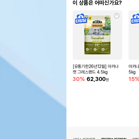
이 상품은 어떠신가요?
[유통기한26년12월] 아카나
아카나
캣 그래스랜드 4.5kg
5kg
30%
62,300
15
원