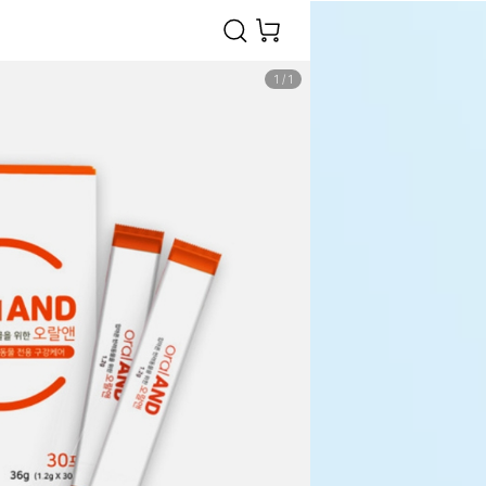
1
/
1