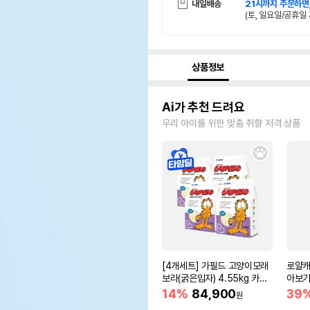
내일배송
21시까지 주문하면
(토, 일요일/공휴일 
상품정보
Ai가 추천 드려요
우리 아이를 위한 맞춤 취향 저격 상품
[4개세트] 가필드 고양이모래
로얄캐
보라(굵은입자) 4.55kg 카사
아보기(
바모래
14%
84,900
39
원