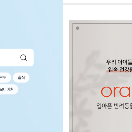
르도
습식
모네이쳐