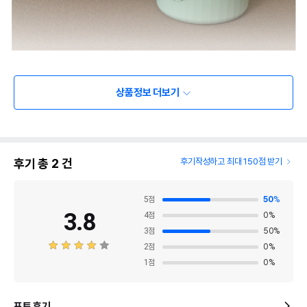
상품정보 더보기
후기 총
2
건
후기작성하고 최대 150점 받기
5
점
50
%
3.8
4
점
0
%
3
점
50
%
2
점
0
%
1
점
0
%
포토 후기