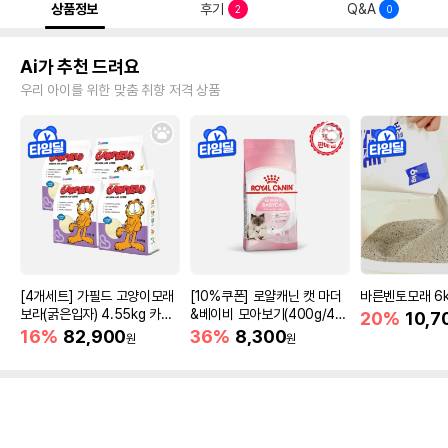
상품정보
후기
Q&A
2
0
Ai가 추천 드려요
우리 아이를 위한 맞춤 취향 저격 상품
[4개세트] 가필드 고양이모래
[10%쿠폰] 로얄캐닌 캣 마더
바른벤토모래 6
보라(굵은입자) 4.55kg 카사
&베이비 모아보기(400g/4/1
20%
10,7
바모래
0kg)
16%
82,900
36%
8,300
원
원