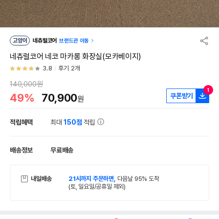
고양이
네츄럴코어
브랜드관 이동
네츄럴코어 네코 마카롱 화장실(모카베이지)
3.8
후기 2개
140,000원
1
49%
70,900
쿠폰받기
원
적립혜택
최대
150점
적립
배송정보
무료배송
내일배송
21시까지 주문하면,
다음날 95% 도착
(토, 일요일/공휴일 제외)