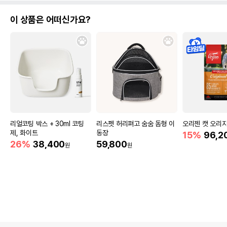
이 상품은 어떠신가요?
리얼코팅 박스 + 30ml 코팅
리스펫 허리펴고 숨숨 돔형 이
오리젠 캣 오리지널
제, 화이트
동장
15%
96,2
26%
38,400
59,800
원
원