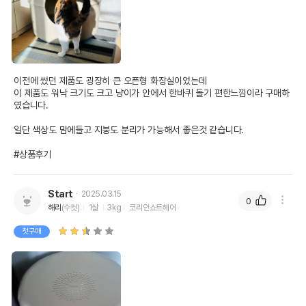
이전에 썼던 제품도 굉장히 큰 오픈형 화장실이었는데

이 제품도 워낙 크기도 크고 냥이가 안에서 한바퀴 돌기 편한느낌이라 구매하
였습니다.

일단 색상도 맘에들고 지붕도 분리가 가능해서 좋은것 같습니다.

#상품후기
Start
2025.03.15
0
해리
(수컷)
1살
3kg
코리안쇼트헤어
첫구매