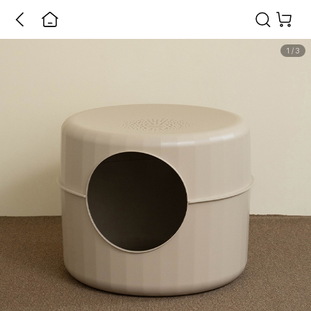
1
/
3