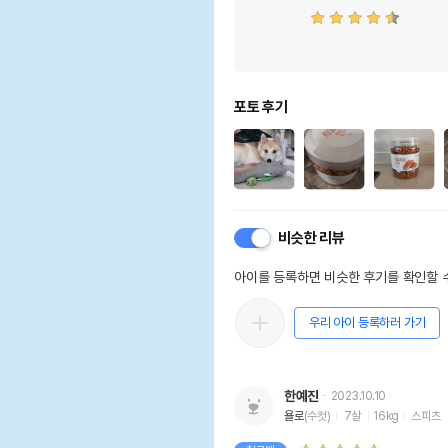
포토 후기
비슷한 리뷰
아이를 등록하면 비슷한 후기를 확인할 수
우리 아이 등록하러 가기
한예진
2023.10.10
욜로
(수컷)
7살
16kg
스피츠