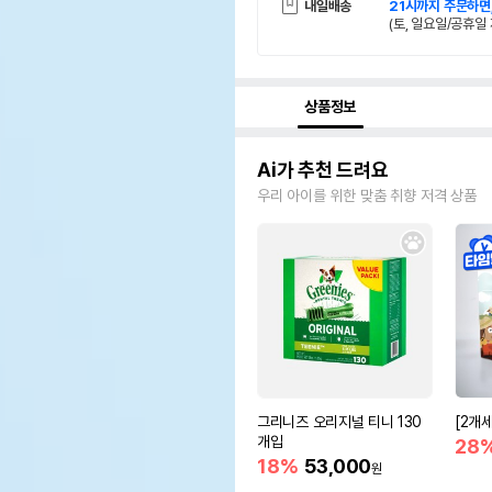
내일배송
21시까지 주문하면
(토, 일요일/공휴일 
상품정보
Ai가 추천 드려요
우리 아이를 위한 맞춤 취향 저격 상품
그리니즈 오리지널 티니 130
[2개
개입
28
18%
53,000
원