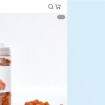
1
/
1