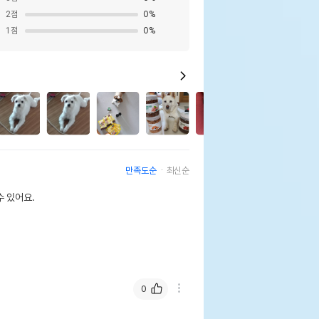
2
점
0
%
1
점
0
%
4
만족도순
최신순
 있어요.
0