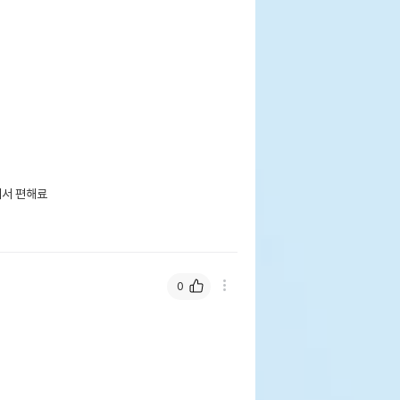
서 편해료

0