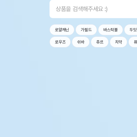
로얄캐닌
가필드
바스락볼
두잇
로우즈
쉬바
츄르
치약