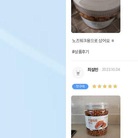
노즈워크용으로 샀어요 ㅎ

#상품후기
최설민
2023.10.04
첫구매