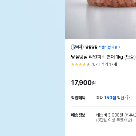
강아지
냥심멍심
브랜드관 이동
냥심멍심 리얼피쉬 연어 1kg (단종)
4.7
후기 17개
17,900
원
적립혜택
최대
150점
적립
배송정보
배송비 3,000원
(제주/
(3만원 이상 무료배송)