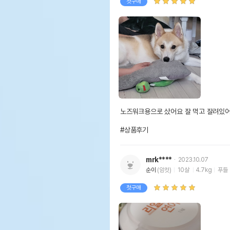
첫구매
노즈워크용으로 샀어요 잘 먹고 잘려있어
#상품후기
mrk****
2023.10.07
순이
(암컷)
10살
4.7kg
푸들
첫구매