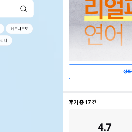
레오나르도
퓨리나
상품
후기 총
17
건
4.7