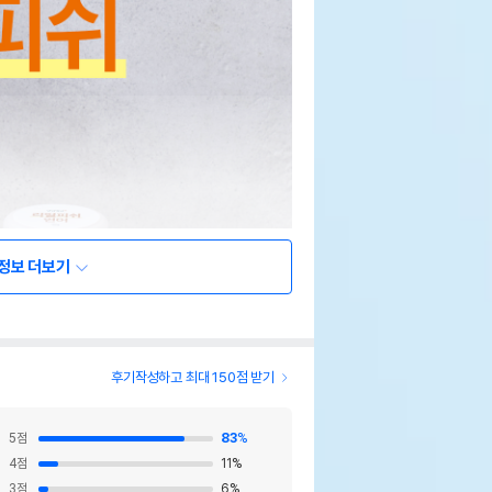
정보 더보기
후기작성하고 최대 150점 받기
5
점
83
%
4
점
11
%
3
점
6
%