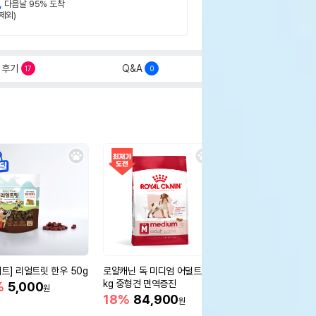
,
다음날 95% 도착
제외)
후기
Q&A
17
0
세트] 리얼트릿 한우 50g
로얄캐닌 독 미디엄 어덜트 10
오리젠 독 스몰브리드 4
kg 중형견 면역증진
%
5,000
15%
75,400
원
원
18%
84,900
원