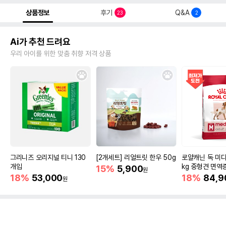
상품정보
후기
Q&A
23
2
Ai가 추천 드려요
우리 아이를 위한 맞춤 취향 저격 상품
그리니즈 오리지널 티니 130
[2개세트] 리얼트릿 한우 50g
로얄캐닌 독 미디
개입
kg 중형견 면역
15%
5,900
원
18%
53,000
18%
84,9
원