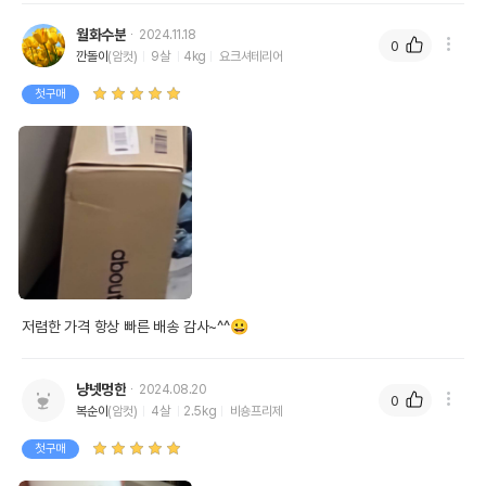
월화수분
2024.11.18
0
깐돌이
(암컷)
9살
4kg
요크셔테리어
첫구매
저렴한 가격 항상 빠른 배송 감사~^^😀 
냥넷멍한
2024.08.20
0
복순이
(암컷)
4살
2.5kg
비숑프리제
첫구매