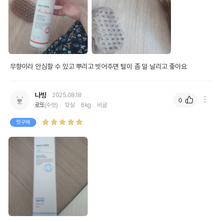
무향이라 안심할 수 있고 뿌리고 빗어주면 털이 좀 덜 날리고 좋아요 
나빙
2025.08.18
0
로또
(수컷)
12살
6kg
비글
첫구매