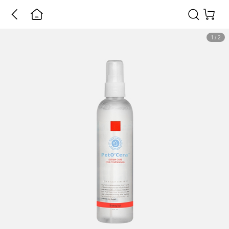
1
/
2