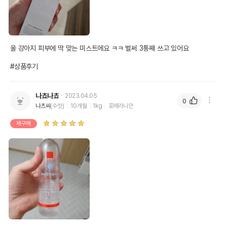
울 강아지 피부에 딱 맞는 미스트에요 ㅋㅋ 벌써 3통째 쓰고 있어요

#상품후기
나쵸나쵸
2023.04.05
0
나츠씨
(수컷)
10개월
1kg
포메라니안
재구매