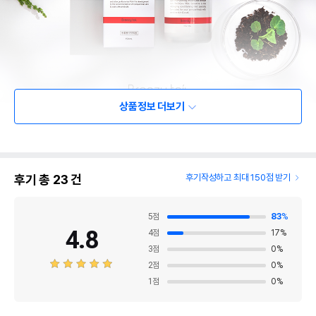
상품정보 더보기
후기 총
23
건
후기작성하고 최대 150점 받기
5
점
83
%
4.8
4
점
17
%
3
점
0
%
2
점
0
%
1
점
0
%