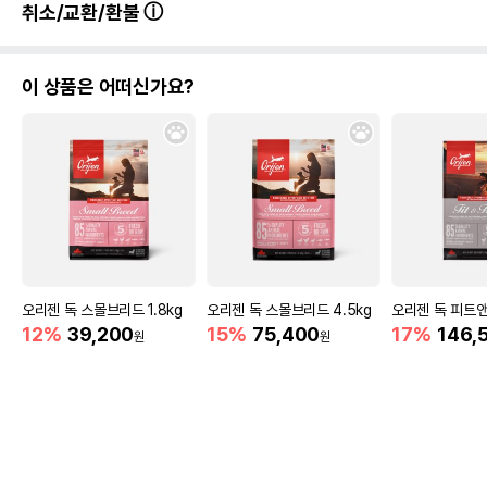
취소/교환/환불
이 상품은 어떠신가요?
오리젠 독 스몰브리드 1.8kg
오리젠 독 스몰브리드 4.5kg
오리젠 독 피트앤트
12%
39,200
15%
75,400
17%
146,
원
원