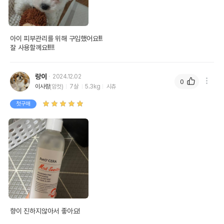
아이 피부관리를 위해 구입했어요!!!

잘 사용할께요!!!!!
랑이
2024.12.02
0
이사랑
(암컷)
7살
5.3kg
시츄
첫구매
향이 진하지않아서 좋아요!