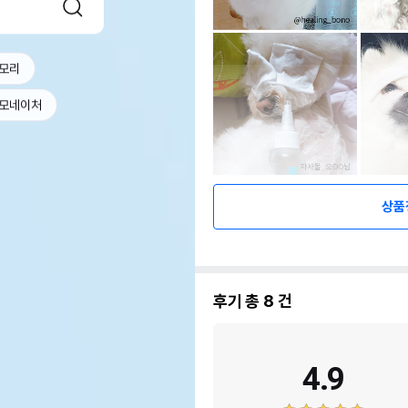
모리
모네이처
상품
후기 총
8
건
4.9