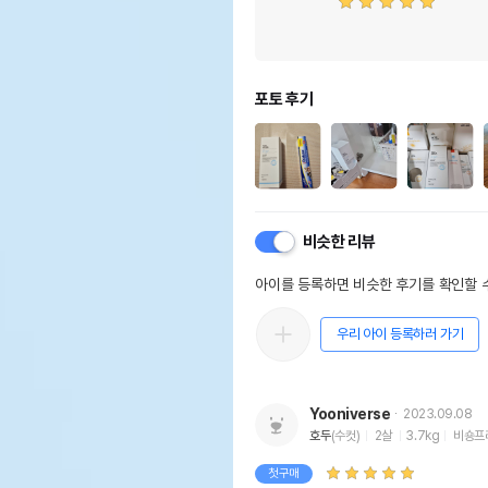
포토 후기
비슷한 리뷰
아이를 등록하면 비슷한 후기를 확인할 수
우리 아이 등록하러 가기
Yooniverse
2023.09.08
호두
(수컷)
2살
3.7kg
비숑프
첫구매