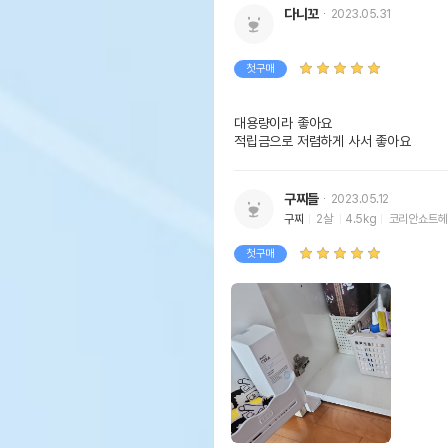
다니꼬
2023.05.31
첫구매
대용량이라 좋아요

적립금으로 저렴하게 사서 좋아요
구찌들
2023.05.12
구찌
2살
4.5kg
코리안쇼트헤
첫구매