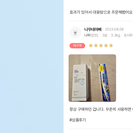
효과가 있어서 대용량으로 주문해봤어요
나무네아빠
2023.08.08
나무
(암컷)
3살
3.3kg
토이푸
재구매
항상 구매하던 겁니다. 꾸준히 사용하면 
#상품후기