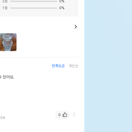
2
점
0
%
1
점
0
%
만족도순
최신순
 있어요.
0
리제