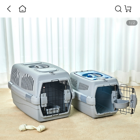
1
/
2