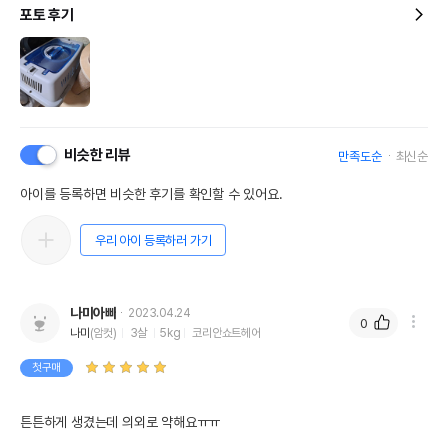
포토 후기
비슷한 리뷰
만족도순
최신순
아이를 등록하면 비슷한 후기를 확인할 수 있어요.
우리 아이 등록하러 가기
나미아빠
2023.04.24
0
나미
(암컷)
3살
5kg
코리안쇼트헤어
첫구매
튼튼하게 생겼는데 의외로 약해요ㅠㅠ