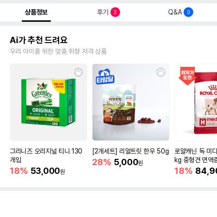
상품정보
후기
Q&A
2
0
Ai가 추천 드려요
우리 아이를 위한 맞춤 취향 저격 상품
그리니즈 오리지널 티니 130
[2개세트] 리얼트릿 한우 50g
로얄캐닌 독 미디
개입
kg 중형견 면역
28%
5,000
원
18%
53,000
18%
84,9
원