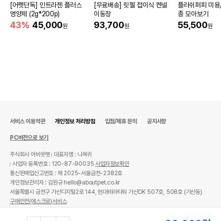
[어펫단독] 인트라젠 플러스
[무료배송] 릿첼 접이식 켄넬
플러쉬퍼피 미용/
영양제 (2g*200p)
이동장
종 모아보기
43%
45,000
93,700
55,500
원
원
원
서비스 이용약관
개인정보 처리방침
입점/제휴 문의
공지사항
PC버전으로 보기
주식회사 어바웃펫
대표자명 : 나옥귀
사업자 등록번호 : 120-87-90035
사업자정보확인
통신판매업신고번호 : 제 2025-서울금천-2382호
개인정보관리자 : 김원규 hello@aboutpet.co.kr
서울특별시 금천구 가산디지털2로 144, 현대테라타워 가산DK 507호, 508호 (가산동)
구매안전(에스크로)서비스
© copyright (c) www.aboutpet.co.kr all rights reserved.