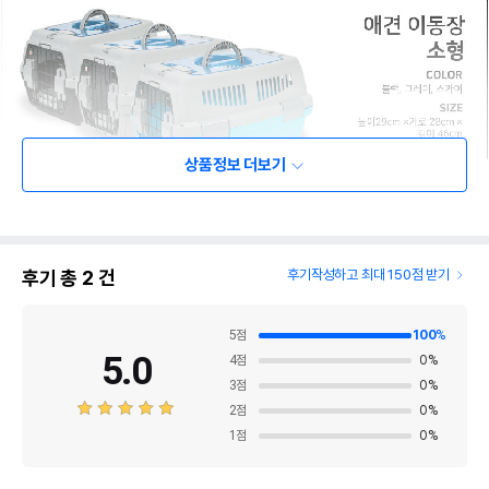
상품정보 더보기
후기 총
2
건
후기작성하고 최대 150점 받기
5
점
100
%
5.0
4
점
0
%
3
점
0
%
2
점
0
%
1
점
0
%