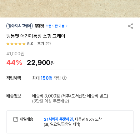
강아지 & 고양이
딩동펫
브랜드관 이동
딩동펫 애견이동장 소형 그레이
5.0
후기 2개
41,000원
44%
22,900
원
적립혜택
최대
150점
적립
배송정보
배송비 3,000원
(제주/도서산간 배송비 별도)
(3만원 이상 무료배송)
내일배송
21시까지 주문하면,
다음날 95% 도착
(토, 일요일/공휴일 제외)