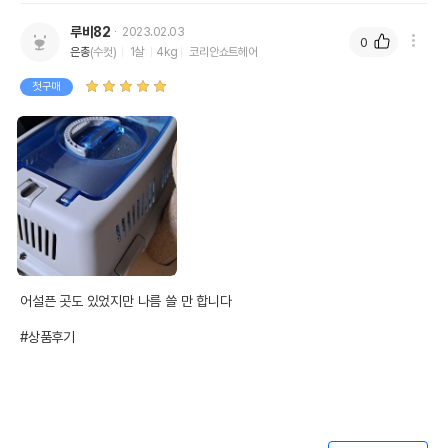
루비82
2023.02.03
0
은총
(수컷)
1살
4kg
코리안쇼트헤어
첫구매
어설픈 곳도 있었지만 나름 쓸 만 합니다

#상품후기