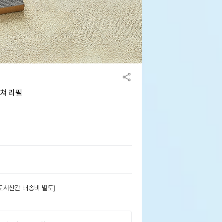
래쳐 리필
도서산간 배송비 별도)