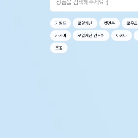
가필드
로얄캐닌
캣만두
로우즈
카사바
로얄캐닌 인도어
아카나
조공