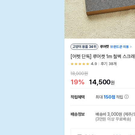
고양이 용품 34위
루어캣
브랜드관 이동
[어펫 단독] 루어캣 1m 철벽 스크
4.9
후기 38개
18,000원
19%
14,500
원
적립혜택
최대
150점
적립
배송정보
배송비 3,000원
(제주/
(3만원 이상 무료배송)