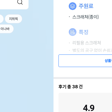
지위픽
이나바
상품
후기 총
38
건
4.9