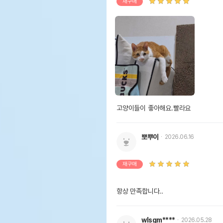
재구매
고양이들이 좋아해요.빨라요
뽀뿌이
2026.06.16
재구매
항상 만족합니다..
wlsgm****
2026.05.28