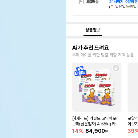
내일배송
21시까지 주문하면
(토, 일요일/공휴일 
상품정보
Ai가 추천 드려요
우리 아이를 위한 맞춤 취향 저격 상품
[4개세트] 가필드 고양이모래
로얄캐
보라(굵은입자) 4.55kg 카사
아보기(
바모래
14%
84,900
39
원