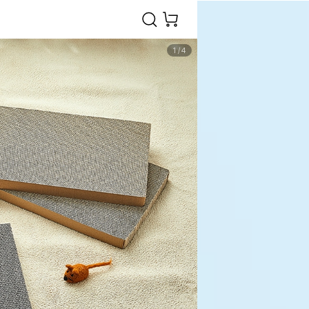
1
/
4