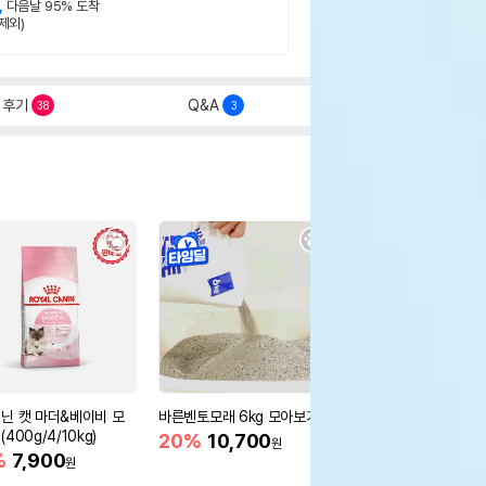
,
다음날 95% 도착
제외)
후기
Q&A
38
3
닌 캣 마더&베이비 모
바른벤토모래 6kg 모아보기
로얄캐닌 캣 인도어 4k
400g/4/10kg)
새 감소
20%
10,700
원
%
7,900
16%
55,000
원
원