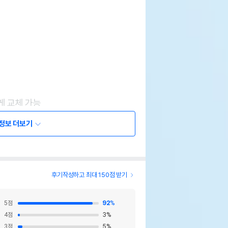
정보 더보기
후기작성하고 최대 150점 받기
5
점
92
%
4
점
3
%
3
점
5
%