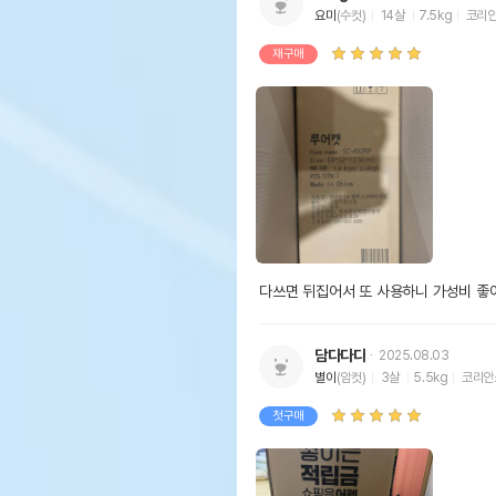
요미
(수컷)
14살
7.5kg
코리
재구매
다쓰면 뒤집어서 또 사용하니 가성비 좋
담다다다
2025.08.03
별이
(암컷)
3살
5.5kg
코리안
첫구매