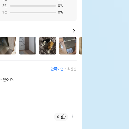
2
점
0
%
1
점
0
%
1
만족도순
최신순
 있어요.
0