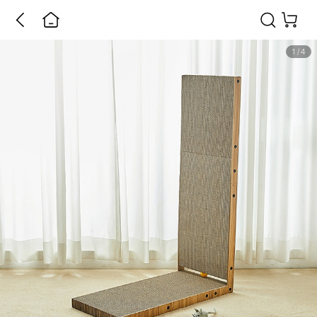
1
/
4