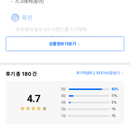
상품정보 더보기
후기 총
180
건
후기작성하고 최대 150점 받기
5
점
82
%
4.7
4
점
11
%
3
점
5
%
2
점
1
%
1
점
1
%