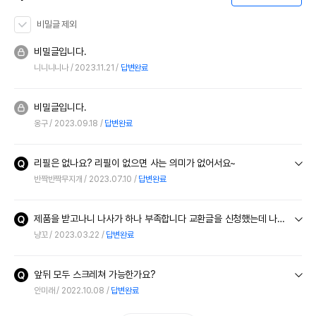
경우 그에 대한 사항
비밀글 제외
제조국 또는 원산지
중국
비밀글입니다.
제조자,수입품의 경우
루어캣
니니니니나
2023.11.21
답변완료
수입자를 함께 표기
AS책임자와 전화번호
어바웃펫//1644-9601
또는 소비자상담 관련
비밀글입니다.
전화번호
옹구
2023.09.18
답변완료
유통기한이 최소 2026.12.04이거나 그
이후인 상품이 출고됩니다.
리필은 없나요? 리필이 없으면 사는 의미가 없어서요~
유통기한
단, 상품명에 유통기한 명시된 경우, 해당
반짝반짝무지개
2023.07.10
답변완료
유통기한을 따릅니다.
제품을 받고나니 나사가 하나 부족합니다 교환글을 신청했는데 나사만 받을 수 있음 그렇게 하고 싶어서요 교환취소글 남겼어요 나사만 받는게 어려우면 교환신청 다시 할게요^^
냥꼬
2023.03.22
답변완료
앞뒤 모두 스크레쳐 가능한가요?
안미래
2022.10.08
답변완료