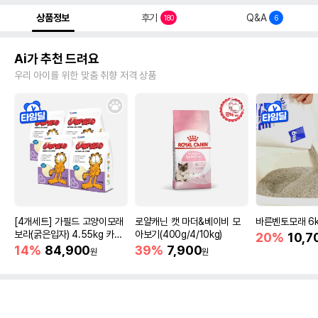
상품정보
후기
Q&A
180
6
Ai가 추천 드려요
우리 아이를 위한 맞춤 취향 저격 상품
[4개세트] 가필드 고양이모래
로얄캐닌 캣 마더&베이비 모
바른벤토모래 6
보라(굵은입자) 4.55kg 카사
아보기(400g/4/10kg)
20%
10,7
바모래
14%
84,900
39%
7,900
원
원