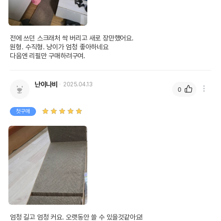
전에 쓰던 스크래처 싹 버리고 새로 장만했어요.

원형. 수직형. 냥이가 엄청 좋아하네요

다음엔 리필만 구매하려구여. 
난이나비
2025.04.13
0
첫구매
엄청 길고 엄청 커요. 오랫동안 쓸 수 있을것같아요!