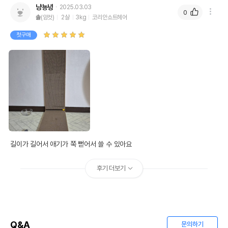
냥뇽녕
2025.03.03
0
솔
(암컷)
2살
3kg
코리안쇼트헤어
첫구매
길이가 길어서 애기가 쭉 뻗어서 쓸 수 있아요
후기 더보기
상품 필수 정보
품명 및 모델명
[어펫 단독] 루어캣 1m 철벽 스크래쳐
법에 의한 인증,허가 등을
해당사항없음
받았음을 확인할수 있는
Q&A
문의하기