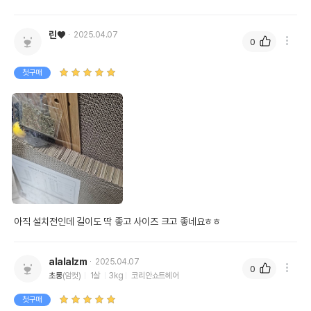
린♥
2025.04.07
0
첫구매
아직 설치전인데 길이도 딱 좋고 사이즈 크고 좋네요ㅎㅎ
alalalzm
2025.04.07
0
초롱
(암컷)
1살
3kg
코리안쇼트헤어
첫구매