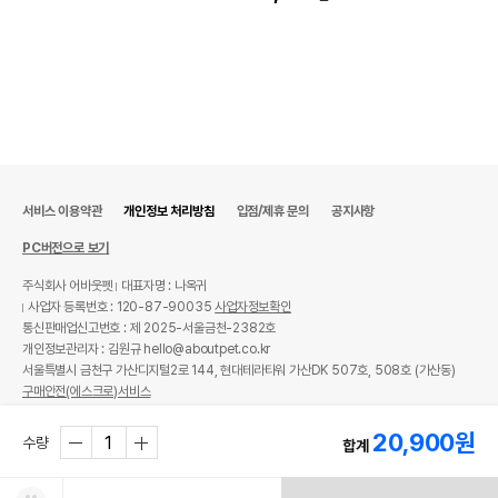
서비스 이용약관
개인정보 처리방침
입점/제휴 문의
공지사항
PC버전으로 보기
주식회사 어바웃펫
대표자명 : 나옥귀
사업자 등록번호 : 120-87-90035
사업자정보확인
통신판매업신고번호 : 제 2025-서울금천-2382호
개인정보관리자 : 김원규 hello@aboutpet.co.kr
서울특별시 금천구 가산디지털2로 144, 현대테라타워 가산DK 507호, 508호 (가산동)
구매안전(에스크로)서비스
© copyright (c) www.aboutpet.co.kr all rights reserved.
20,900
원
수량
합계