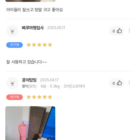
아이들이 잘쓰고 정말 크고 좋아요
삐루까행집사
2025.05.11
0
첫구매
잘 사용하고 있습니다~~
콩이맘맘
2025.04.17
0
콩이
(암컷)
6살
5.3kg
코리안쇼트헤어
재구매