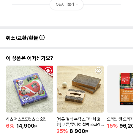
Q&A 더보기
취소/교환/환불
이 상품은 어떠신가요?
하츠 저스트포캣츠 숨숨집
[바른 철벽 수직 스크래쳐 호
오리젠 캣 오리지널
환] 바른/루어캣 철벽 스크래
6%
14,900
15%
96,2
원
쳐 리필
25%
8,900
원