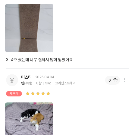
3~4주 썼는데 너무 잘써서 많이 닳았어요
미스티
2025.04.04
0
탄
(수컷)
8살
5kg
코리안쇼트헤어
재구매