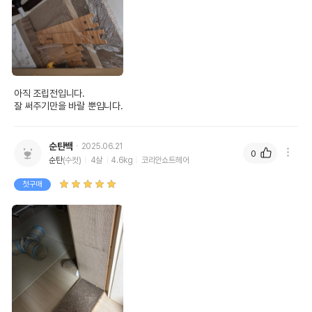
아직 조립전입니다.

잘 써주기만을 바랄 뿐입니다.
순탄백
2025.06.21
0
순탄
(수컷)
4살
4.6kg
코리안쇼트헤어
첫구매