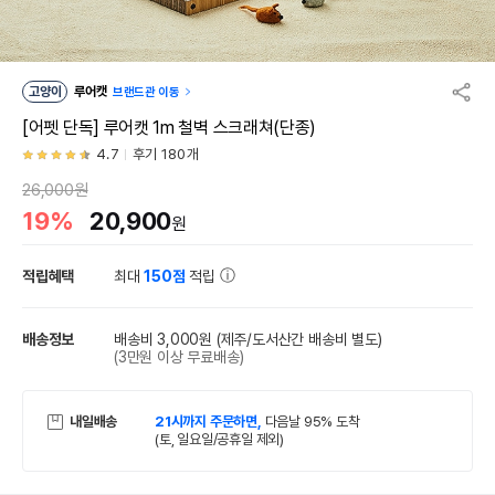
고양이
루어캣
브랜드관 이동
[어펫 단독] 루어캣 1m 철벽 스크래쳐(단종)
4.7
후기 180개
26,000원
19%
20,900
원
적립혜택
최대
150점
적립
배송정보
배송비 3,000원
(제주/도서산간 배송비 별도)
(3만원 이상 무료배송)
내일배송
21시까지 주문하면,
다음날 95% 도착
(토, 일요일/공휴일 제외)